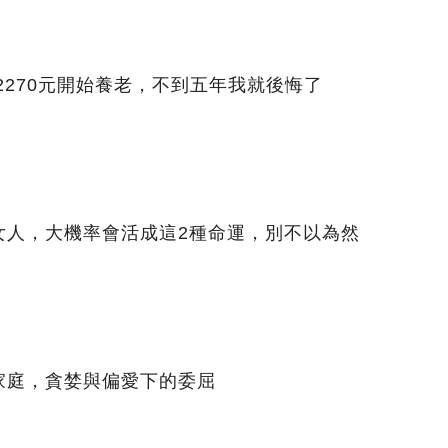
2270元開始養老，不到五年我就後悔了
女人，大機率會活成這2種命運，別不以為然
庭，貪婪與偏愛下的委屈​