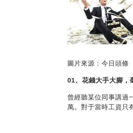
圖片來源：今日頭條
01、花錢大手大腳，
曾經聽某位同事講過
萬。對于當時工資只