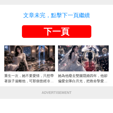
文章未完，點擊下一頁繼續
下一頁
重生一次，她不要愛情，只想帶
她為他廢去雙腿隱婚四年，他卻
著孩子遠離他，可那個曾經冷漠
偏愛全隊白月光，把救命摯愛當
的男人，一次次將她逼入懷中...
成畢生負擔
ADVERTISEMENT