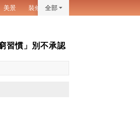
美景
裝修
寵物
藝術設計
動漫
全部
窮習慣」別不承認