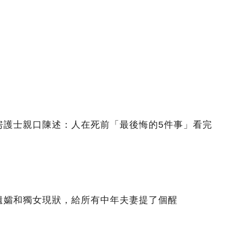
房護士親口陳述：人在死前「最後悔的5件事」看完
遺孀和獨女現狀，給所有中年夫妻提了個醒