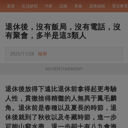
首頁
生活妙招
汽車
語錄
美食
花草綠植
育兒教育
退休後，沒有飯局，沒有電話，沒
有聚會，多半是這3類人
2025/11/28
檢舉
ADVERTISEMENT
退休後放得下遠比退休前拿得起更考驗
人性，貫徹捨得精髓的人無異于鳳毛麟
角。退休前是春種以及夏長的時節，退
休後就到了秋收以及冬藏時節，進一步
可能山窮水盡，退一步卻十有八九會海