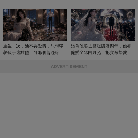
重生一次，她不要愛情，只想帶
她為他廢去雙腿隱婚四年，他卻
著孩子遠離他，可那個曾經冷漠
偏愛全隊白月光，把救命摯愛當
的男人，一次次將她逼入懷中...
成畢生負擔
ADVERTISEMENT