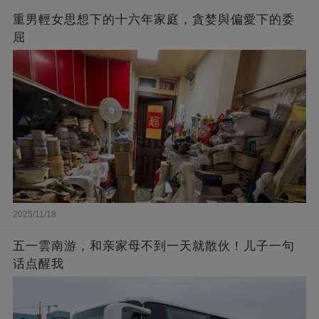
重男輕女思想下的十六年家庭，貪婪與偏愛下的委
屈​
2025/11/18
五一雲南游，和亲家母不到一天就散伙！儿子一句
话点醒我