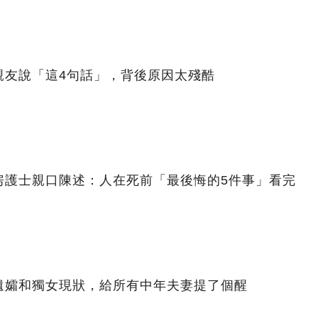
親友說「這4句話」，背後原因太殘酷
房護士親口陳述：人在死前「最後悔的5件事」看完
遺孀和獨女現狀，給所有中年夫妻提了個醒