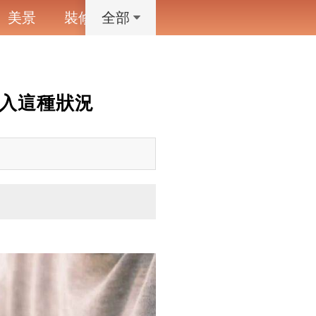
美景
裝修
寵物
藝術設計
動漫
全部
陷入這種狀況