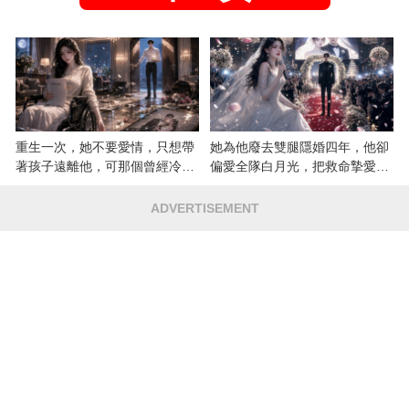
重生一次，她不要愛情，只想帶
她為他廢去雙腿隱婚四年，他卻
著孩子遠離他，可那個曾經冷漠
偏愛全隊白月光，把救命摯愛當
的男人，一次次將她逼入懷中...
成畢生負擔
ADVERTISEMENT