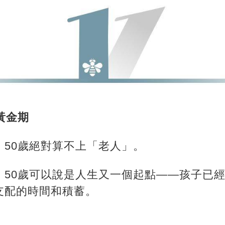
黃金期
，50歲絕對算不上「老人」。
，50歲可以說是人生又一個起點——孩子已
支配的時間和積蓄。