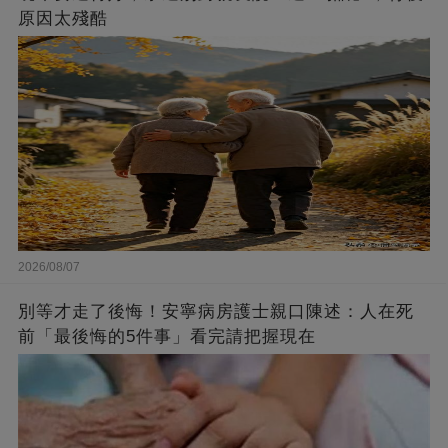
原因太殘酷
2026/08/07
別等才走了後悔！安寧病房護士親口陳述：人在死
前「最後悔的5件事」看完請把握現在