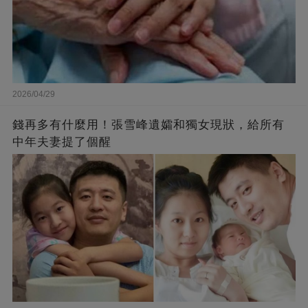
2026/04/29
錢再多有什麼用！張雪峰遺孀和獨女現狀，給所有
中年夫妻提了個醒