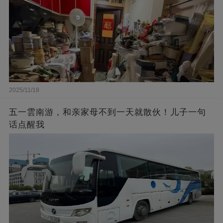
2025/11/18
五一雲南游，和亲家母不到一天就散伙！儿子一句
话点醒我