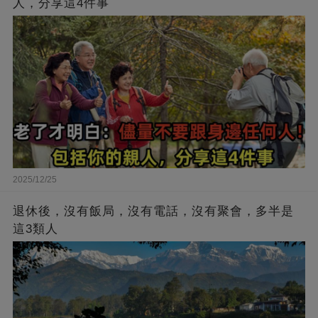
人，分享這4件事
2025/12/25
退休後，沒有飯局，沒有電話，沒有聚會，多半是
這3類人