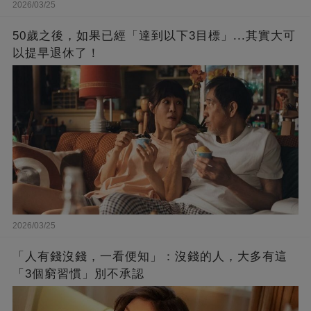
2026/03/25
50歲之後，如果已經「達到以下3目標」...其實大可
以提早退休了！
2026/03/25
「人有錢沒錢，一看便知」：沒錢的人，大多有這
「3個窮習慣」別不承認