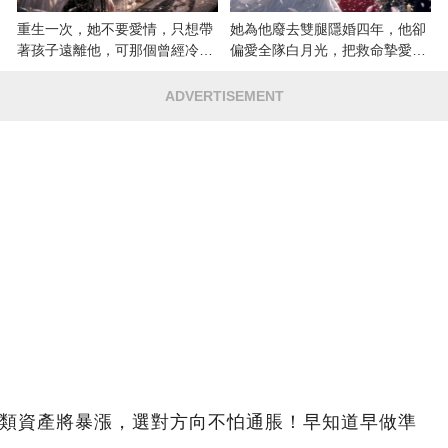
重生一次，她不要愛情，只想帶
她為他廢去雙腿隱婚四年，他卻
著孩子遠離他，可那個曾經冷漠
偏愛全隊白月光，把救命摯愛當
的男人，一次次將她逼入懷中...
成畢生負擔
ADVERTISEMENT
4類資產將暴漲，選對方向不怕通脹！早知道早做準