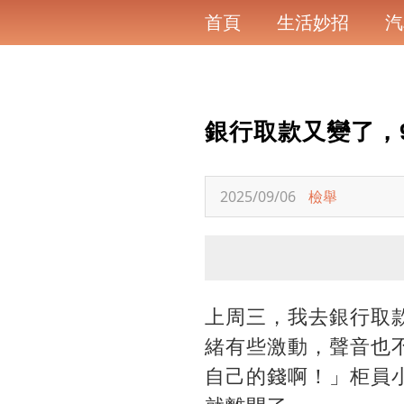
首頁
生活妙招
汽
銀行取款又變了，
2025/09/06
檢舉
上周三，我去銀行取
緒有些激動，聲音也
自己的錢啊！」柜員