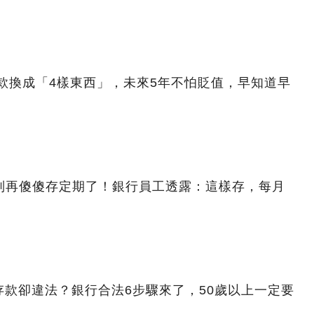
存款換成「4樣東西」，未來5年不怕貶值，早知道早
6年別再傻傻存定期了！銀行員工透露：這樣存，每月
款卻違法？銀行合法6步驟來了，50歲以上一定要