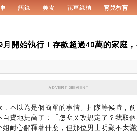
車
語錄
美食
花草綠植
育兒教育
9月開始執行！存款超過40萬的家庭
ADVERTISEMENT
款，本以為是個簡單的事情。排隊等候時，前
不自覺地提高了：「怎麼又改規定了？我取個
小姐耐心解釋著什麼，但那位男士明顯不太滿