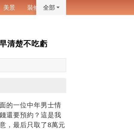
美景
裝修
寵物
藝術設計
動漫
全部
，早清楚不吃虧
面的一位中年男士情
錢還要預約？這是我
意，最后只取了8萬元