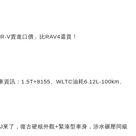
CR-V賣進口價」比RAV4還貴！
訊：1.5T+8155、WLTC油耗6.12L-100km、
J來了，復古硬核外觀+緊湊型車身，涉水碾壓同級