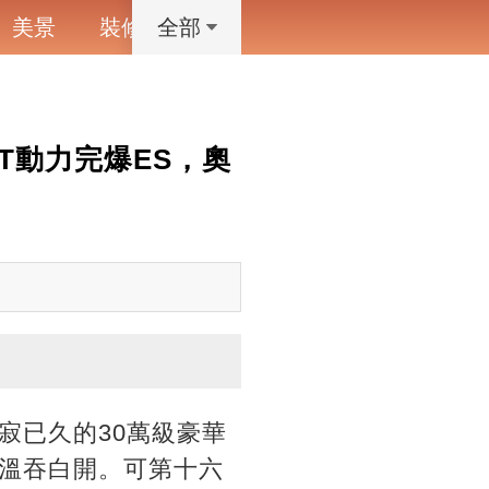
美景
裝修
寵物
藝術設計
動漫
全部
T動力完爆ES，奧
寂已久的30萬級豪華
溫吞白開。可第十六