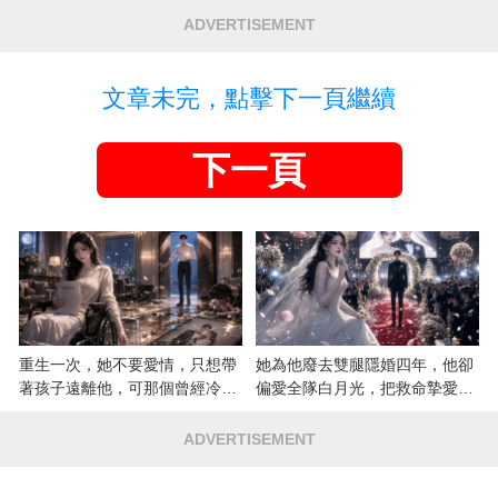
ADVERTISEMENT
文章未完，點擊下一頁繼續
下一頁
重生一次，她不要愛情，只想帶
她為他廢去雙腿隱婚四年，他卻
著孩子遠離他，可那個曾經冷漠
偏愛全隊白月光，把救命摯愛當
的男人，一次次將她逼入懷中...
成畢生負擔
ADVERTISEMENT