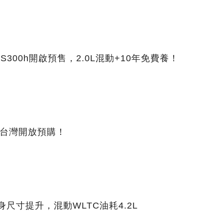
300h開啟預售，2.0L混動+10年免費養！
」台灣開放預購！
身尺寸提升，混動WLTC油耗4.2L