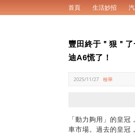
首頁
生活妙招
汽
豐田終于＂狠＂了一
迪A6慌了！
2025/11/27
檢舉
「動力夠用」的皇冠
車市場。過去的皇冠