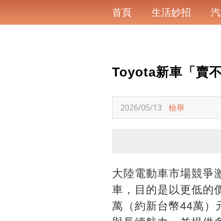
首頁
生活妙招
汽
Toyota新車「賣
2026/05/13
檢舉
大陸電動車市場競爭激
車，目的是以更低的價
萬（約新台幣44萬）