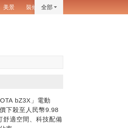
美景
裝修
寵物
藝術設計
動漫
全部
A bZ3X」電動
下殺至人民幣9.98
主打舒適空間、科技配備