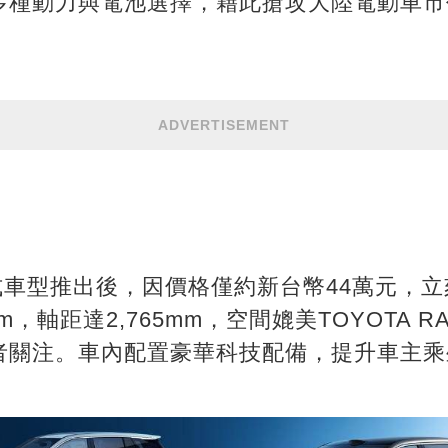
多種動力與電池選擇，藉此搶攻大陸電動車市
ADVERTISEMENT
X新年式車型推出後，因價格僅約新台幣44萬元，
m，軸距達2,765mm，空間媲美TOYOTA 
者關注。車內配置豪華科技配備，提升車主乘