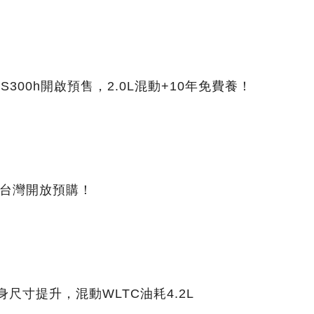
300h開啟預售，2.0L混動+10年免費養！
」台灣開放預購！
身尺寸提升，混動WLTC油耗4.2L