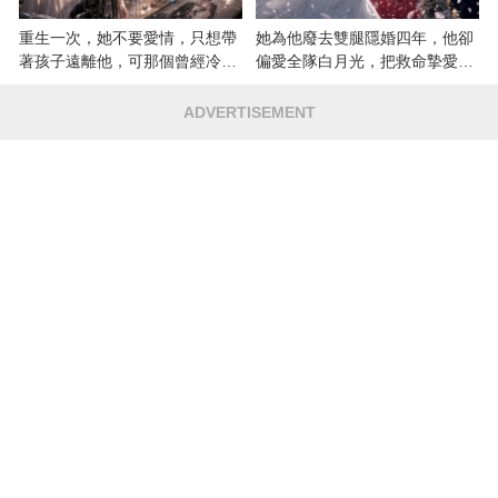
重生一次，她不要愛情，只想帶
她為他廢去雙腿隱婚四年，他卻
著孩子遠離他，可那個曾經冷漠
偏愛全隊白月光，把救命摯愛當
的男人，一次次將她逼入懷中...
成畢生負擔
ADVERTISEMENT