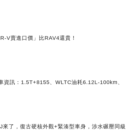
CR-V賣進口價」比RAV4還貴！
訊：1.5T+8155、WLTC油耗6.12L-100km、
J來了，復古硬核外觀+緊湊型車身，涉水碾壓同級