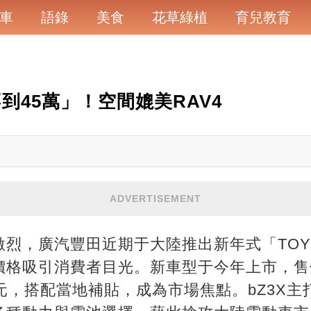
車
語錄
美食
花草綠植
育兒教育
不到45萬」！空間媲美RAV4
ADVERTISEMENT
烈，廣汽豐田近期于大陸推出新年式「TOYOT
格吸引消費者目光。新車型于今年上市，售價
元，搭配當地補貼，成為市場焦點。bZ3X