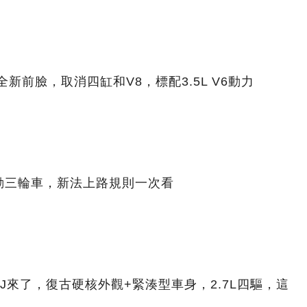
全新前臉，取消四缸和V8，標配3.5L V6動力
動三輪車，新法上路規則一次看
J來了，復古硬核外觀+緊湊型車身，2.7L四驅，這