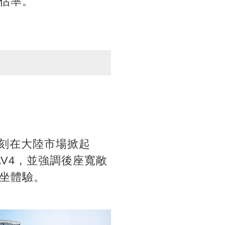
佔率。
立刻在大陸市場掀起
RAV4，並強調後座寬敞
坐體驗。