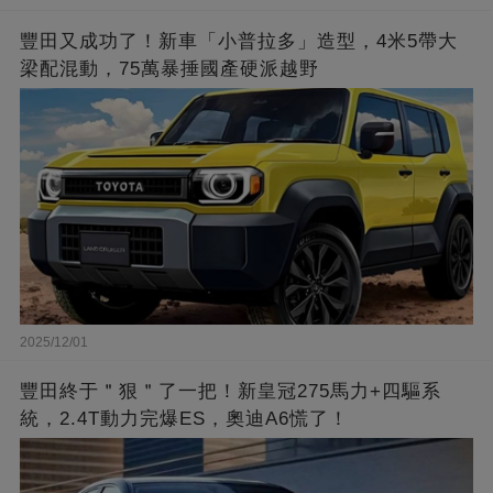
豐田又成功了！新車「小普拉多」造型，4米5帶大
梁配混動，75萬暴捶國產硬派越野
2025/12/01
豐田終于＂狠＂了一把！新皇冠275馬力+四驅系
統，2.4T動力完爆ES，奧迪A6慌了！