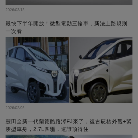
2026/03/13
最快下半年開放！微型電動三輪車，新法上路規則
一次看
2026/02/05
豐田全新一代蘭德酷路澤FJ來了，復古硬核外觀+緊
湊型車身，2.7L四驅，這誰頂得住