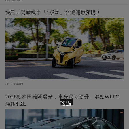
快訊／駕艙機車「1版本」台灣開放預購！
2026/04/09
2026款本田雅閣曝光，車身尺寸提升，混動WLTC
略過
油耗4.2L