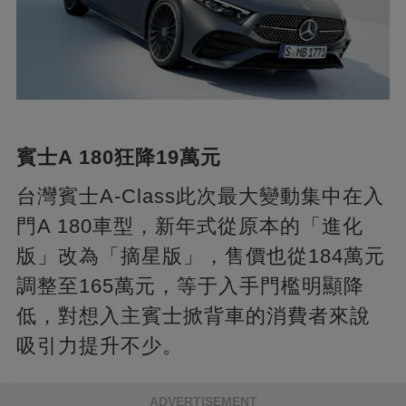
賓士A 180狂降19萬元
台灣賓士A-Class此次最大變動集中在入
門A 180車型，新年式從原本的「進化
版」改為「摘星版」，售價也從184萬元
調整至165萬元，等于入手門檻明顯降
低，對想入主賓士掀背車的消費者來說
吸引力提升不少。
ADVERTISEMENT