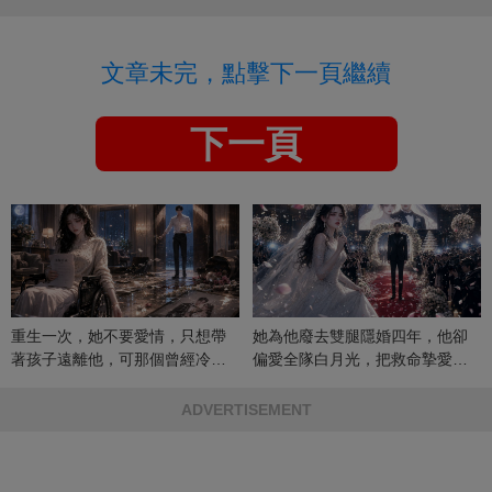
文章未完，點擊下一頁繼續
下一頁
重生一次，她不要愛情，只想帶
她為他廢去雙腿隱婚四年，他卻
著孩子遠離他，可那個曾經冷漠
偏愛全隊白月光，把救命摯愛當
的男人，一次次將她逼入懷中...
成畢生負擔
ADVERTISEMENT