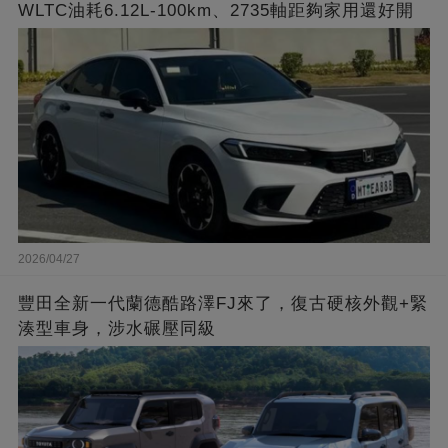
WLTC油耗6.12L-100km、2735軸距夠家用還好開
2026/04/27
豐田全新一代蘭德酷路澤FJ來了，復古硬核外觀+緊
湊型車身，涉水碾壓同級