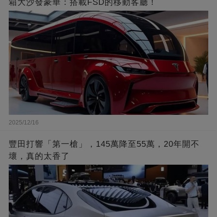
箱大沙發豪華：搭載FSD的移動客廳！
2025/12/16
豐田打響「第一槍」，145萬降至55萬，20年開不
壞，真的太香了