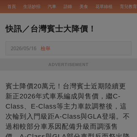
首頁
生活妙招
汽車
語錄
美食
花草綠植
育兒教育
快訊／台灣賓士大降價！
2026/05/16
檢舉
ADVERTISEMENT
賓士降價20萬元！台灣賓士近期陸續更
新正2026年式車系編成與售價，繼C-
Class、E-Class等主力車款調整後，這
次輪到入門級距A-Class與GLA登場。不
過相較部分車系因配備升級而調漲售
價，A-Class與GLA部分車型反而祭出降