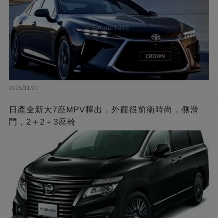
2025/11/27
日產全新大7座MPV釋出，外觀很前衛時尚，側滑
門，2＋2＋3座椅