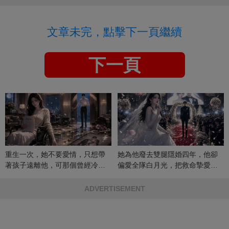
文章未完，點擊下一頁繼續
下一頁
重生一次，她不要愛情，只想帶
她為他廢去雙腿隱婚四年，他卻
著孩子遠離他，可那個曾經冷漠
偏愛全隊白月光，把救命摯愛當
的男人，一次次將她逼入懷中...
成畢生負擔
ADVERTISEMENT