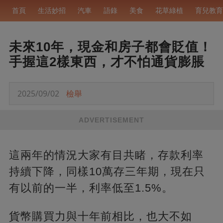
首頁
生活妙招
汽車
語錄
美食
花草綠植
育兒教育
未來10年，現金和房子都會貶值！
手握這2樣東西，才不怕通貨膨脹
2025/09/02
檢舉
ADVERTISEMENT
這兩年的情況大家有目共睹，存款利率
持續下降，同樣10萬存三年期，現在只
有以前的一半，利率低至1.5%。
貨幣購買力與十年前相比，也大不如