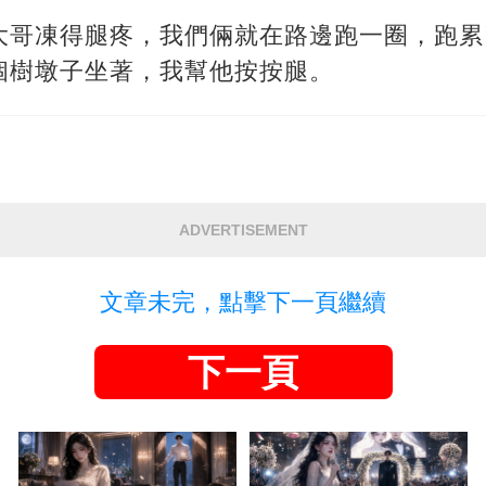
大哥凍得腿疼，我們倆就在路邊跑一圈，跑累
個樹墩子坐著，我幫他按按腿。
ADVERTISEMENT
文章未完，點擊下一頁繼續
下一頁