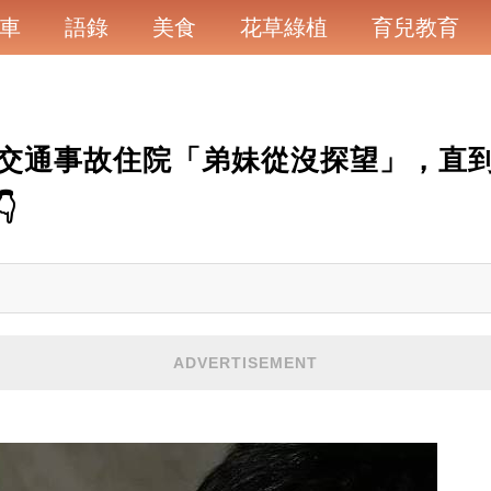
車
語錄
美食
花草綠植
育兒教育
交通事故住院「弟妹從沒探望」，直

ADVERTISEMENT