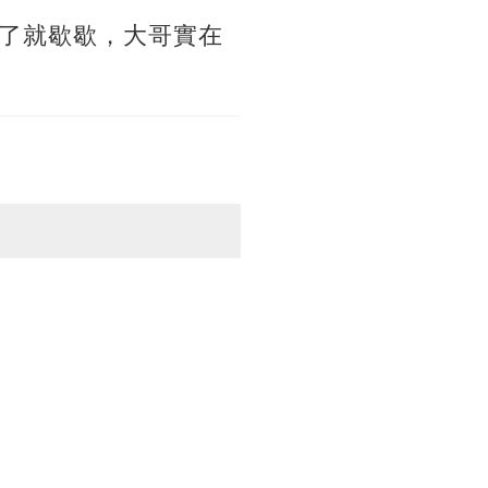
了就歇歇，大哥實在