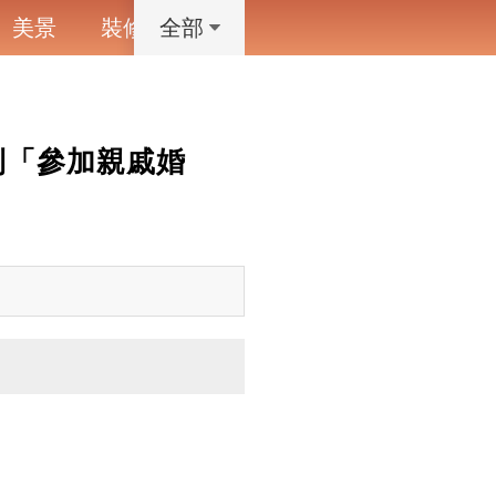
美景
裝修
寵物
藝術設計
動漫
全部
到「參加親戚婚