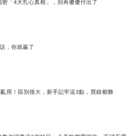
揭密「4大扎心真相」，別再傻傻付出了
句話，你就贏了
別亂用！區別很大，新手記牢這3點，買錯都難