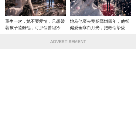
重生一次，她不要愛情，只想帶
她為他廢去雙腿隱婚四年，他卻
著孩子遠離他，可那個曾經冷漠
偏愛全隊白月光，把救命摯愛當
的男人，一次次將她逼入懷中...
成畢生負擔
ADVERTISEMENT