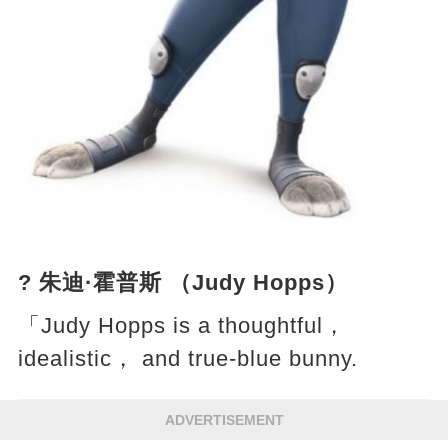
? 朱迪·霍普斯 （Judy Hopps）
「Judy Hopps is a thoughtful，
idealistic， and true-blue bunny.
ADVERTISEMENT