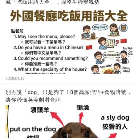
藏「吃飯用語大全」，服務生秒變親切
2026/04/13
別再說「dog」只是狗了！8個高頻俚語+食物暗號，
讓你秒懂英美劇潛台詞