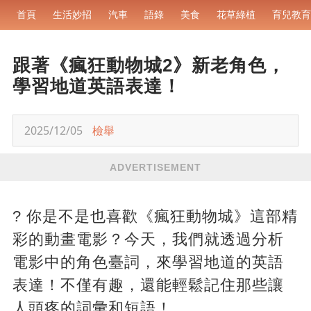
首頁
生活妙招
汽車
語錄
美食
花草綠植
育兒教育
跟著《瘋狂動物城2》新老角色，
學習地道英語表達！
2025/12/05
檢舉
ADVERTISEMENT
? 你是不是也喜歡《瘋狂動物城》這部精
彩的動畫電影？今天，我們就透過分析
電影中的角色臺詞，來學習地道的英語
表達！不僅有趣，還能輕鬆記住那些讓
人頭疼的詞彙和短語！