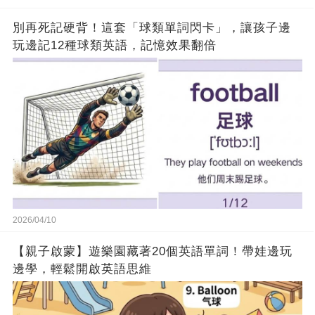
別再死記硬背！這套「球類單詞閃卡」，讓孩子邊
玩邊記12種球類英語，記憶效果翻倍
2026/04/10
【親子啟蒙】遊樂園藏著20個英語單詞！帶娃邊玩
邊學，輕鬆開啟英語思維