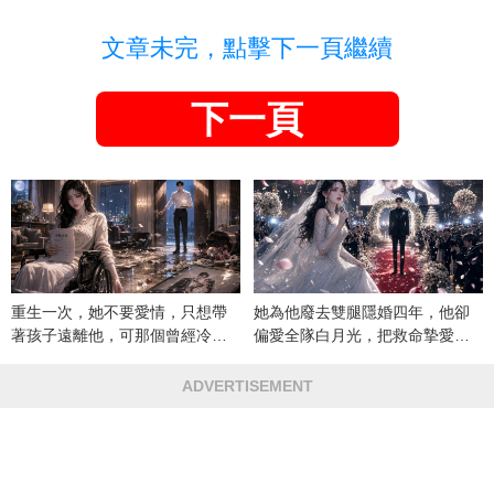
文章未完，點擊下一頁繼續
下一頁
重生一次，她不要愛情，只想帶
她為他廢去雙腿隱婚四年，他卻
著孩子遠離他，可那個曾經冷漠
偏愛全隊白月光，把救命摯愛當
的男人，一次次將她逼入懷中...
成畢生負擔
ADVERTISEMENT