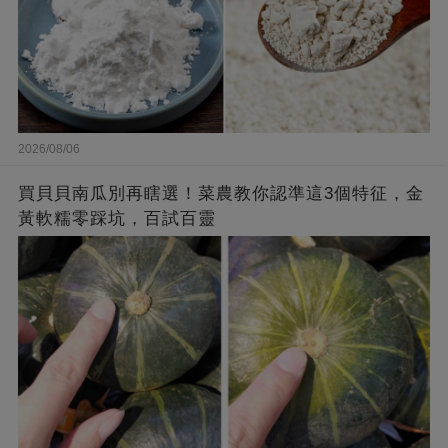
2026/08/06
買貝貝南瓜別再瞎選！菜農教你認準這3個特征，金
黃軟糯零踩坑，百試百靈