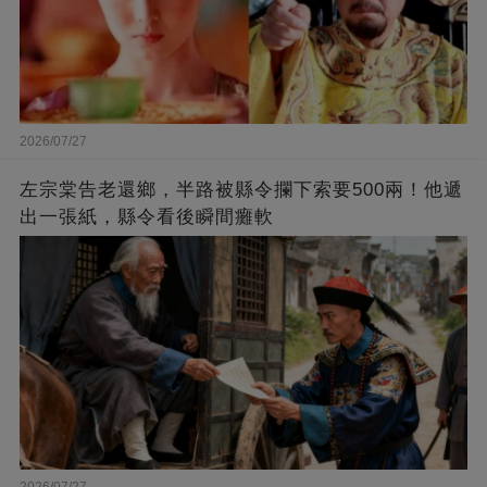
2026/07/27
左宗棠告老還鄉，半路被縣令攔下索要500兩！他遞
出一張紙，縣令看後瞬間癱軟
2026/07/27