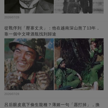
2026/07/28
從戰俘到「壓寨丈夫」：他在越南深山熬了13年，
靠一個中文啤酒瓶找到歸途
2026/07/28
呂后眼皮底下偷生龍種？薄姬一句「愿打掉」，換