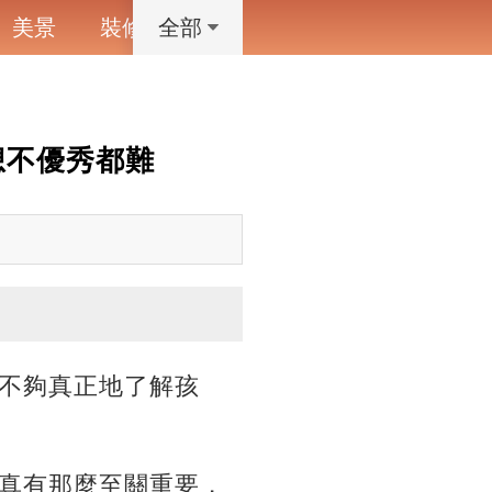
美景
裝修
寵物
藝術設計
動漫
全部
想不優秀都難
不夠真正地了解孩
真有那麼至關重要，