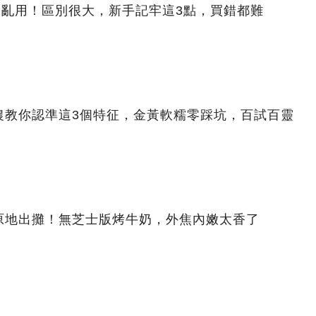
別亂用！區別很大，新手記牢這3點，買錯都難
農教你認準這3個特征，金黃軟糯零踩坑，百試百靈
原地出攤！無芝士版烤牛奶，外焦內嫩太香了