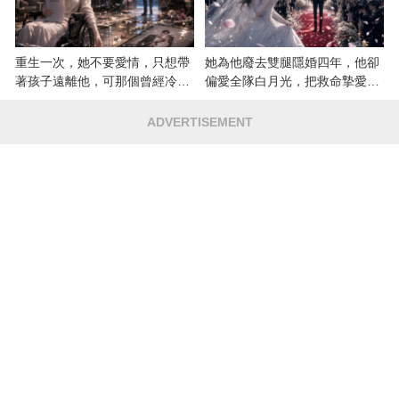
重生一次，她不要愛情，只想帶
她為他廢去雙腿隱婚四年，他卻
著孩子遠離他，可那個曾經冷漠
偏愛全隊白月光，把救命摯愛當
的男人，一次次將她逼入懷中...
成畢生負擔
ADVERTISEMENT