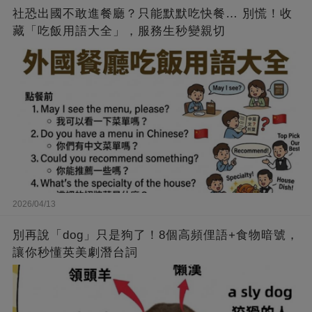
社恐出國不敢進餐廳？只能默默吃快餐… 別慌！收
藏「吃飯用語大全」，服務生秒變親切
2026/04/13
別再說「dog」只是狗了！8個高頻俚語+食物暗號，
讓你秒懂英美劇潛台詞