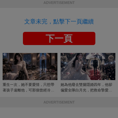
ADVERTISEMENT
文章未完，點擊下一頁繼續
下一頁
重生一次，她不要愛情，只想帶
她為他廢去雙腿隱婚四年，他卻
著孩子遠離他，可那個曾經冷漠
偏愛全隊白月光，把救命摯愛當
的男人，一次次將她逼入懷中...
成畢生負擔
ADVERTISEMENT