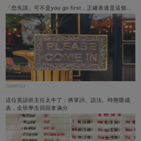
「您先請」可不是you go first，正確表達是這個…
2026/07/13
這位英語班主任太牛了：將單詞、語法、時態匯成
表，全班學生回回拿滿分