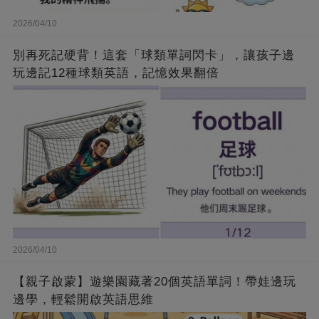
2026/04/10
別再死記硬背！這套「球類單詞閃卡」，讓孩子邊
玩邊記12種球類英語，記憶效果翻倍
2026/04/10
【親子啟蒙】遊樂園藏著20個英語單詞！帶娃邊玩
邊學，輕鬆開啟英語思維