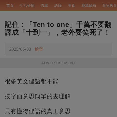
首頁
生活妙招
汽車
語錄
美食
花草綠植
育兒教育
記住：「Ten to one」千萬不要翻
譯成「十到一」，老外要笑死了！
2025/06/03
檢舉
ADVERTISEMENT
很多英文俚語都不能
按字面意思簡單的去理解
只有懂得俚語的真正意思