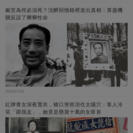
戴笠為何必須死？沈醉回憶錄裡道出真相：算盡機
關反誤了卿卿性命
2026/07/28
紅牌青女深夜寬衣，槍口突然頂住太陽穴：客人冷
笑「跟我走」，她竟是懸賞十萬的女匪首