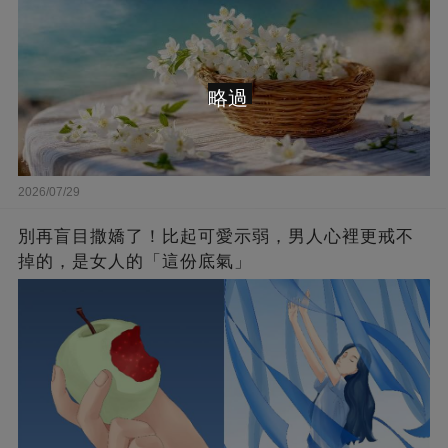
略過
2026/07/29
別再盲目撒嬌了！比起可愛示弱，男人心裡更戒不
掉的，是女人的「這份底氣」