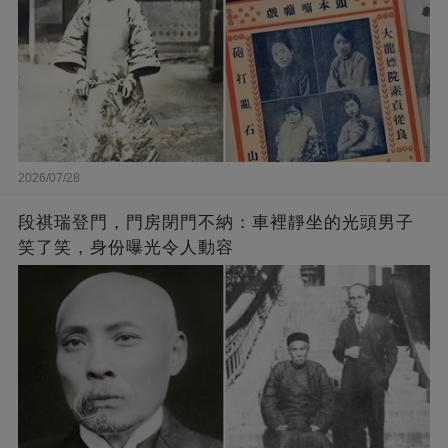
2026/07/28
段祺瑞登門，門房閉門不納：車裡靜坐的光頭男子
笑了笑，身份曝光令人動容