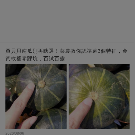
買貝貝南瓜別再瞎選！菜農教你認準這3個特征，金
黃軟糯零踩坑，百試百靈
2026/08/06