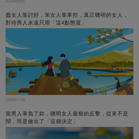
2026/08/05
蠢女人靠討好，笨女人靠掌控，真正聰明的女人，
對待男人永遠只用「這4點態度」
2026/07/29
當男人辜負了妳，聰明女人最狠的反擊，從來不是
鬧，而是做出了「這個決定」