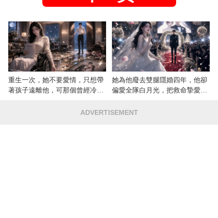
重生一次，她不要愛情，只想帶
她為他廢去雙腿隱婚四年，他卻
著孩子遠離他，可那個曾經冷漠
偏愛全隊白月光，把救命摯愛當
的男人，一次次將她逼入懷中...
成畢生負擔
ADVERTISEMENT