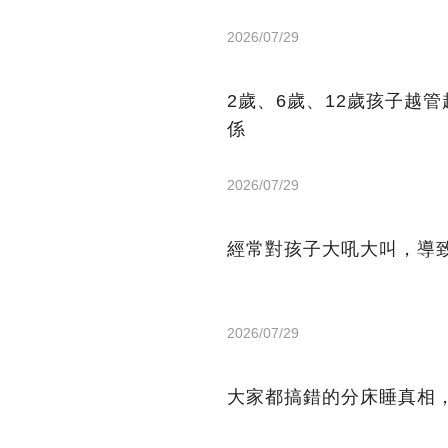
2026/07/29
2歲、6歲、12歲孩子越
係
2026/07/29
經常對孩子大吼大叫，導
2026/07/29
大家都搞錯的分床睡真相