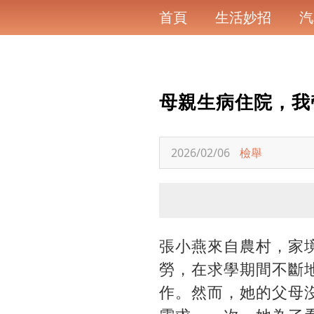
首頁
生活妙招
汽
母親生病住院，我
2026/02/06
檢舉
張小燕來自農村，家
勞，在求學期間不斷
作。然而，她的父母