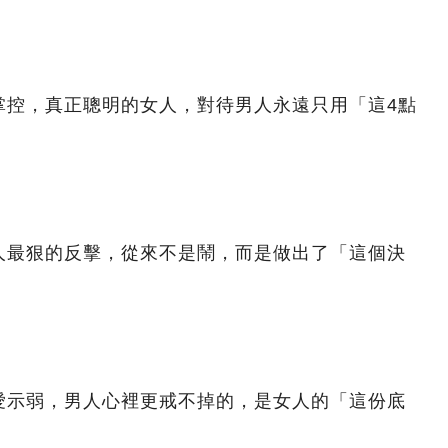
掌控，真正聰明的女人，對待男人永遠只用「這4點
人最狠的反擊，從來不是鬧，而是做出了「這個決
愛示弱，男人心裡更戒不掉的，是女人的「這份底