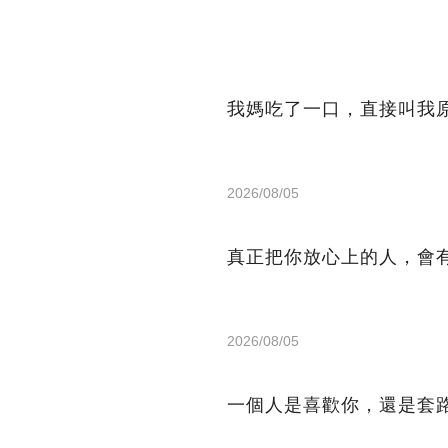
我媽吃了一口，直接叫我
2026/08/05
真正把你放心上的人，會
2026/08/05
一個人是喜歡你，還是套