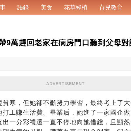
車
語錄
美食
花草綠植
育兒教育
帶9萬趕回老家在病房門口聽到父母對
ADVERTISEMENT
境貧寒，但她卻不斷努力學習，最終考上了大
地打工賺生活費。畢業后，她進了一家國企做
沒出一分彩禮還一直不停地向她借錢，且顯然