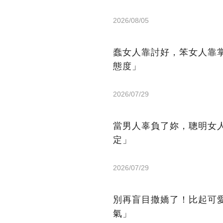
2026/08/05
蠢女人靠討好，笨女人靠
態度」
2026/07/29
當男人辜負了妳，聰明女
定」
2026/07/29
別再盲目撒嬌了！比起可
氣」