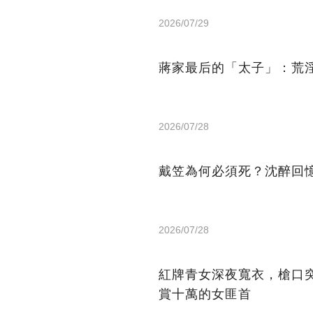
2026/07/29
蔣家最后的「太子」：荒淫
2026/07/28
戴笠為何必須死？沈醉回
2026/07/28
紅牌青女深夜寬衣，槍口
賞十萬的女匪首