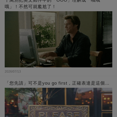
千萬別把英文郵件中的「OOO」理解成「哦哦
哦」！不然可就尷尬了！
2026/07/13
「您先請」可不是you go first，正確表達是這個…