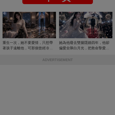
重生一次，她不要愛情，只想帶
她為他廢去雙腿隱婚四年，他卻
著孩子遠離他，可那個曾經冷漠
偏愛全隊白月光，把救命摯愛當
的男人，一次次將她逼入懷中...
成畢生負擔
ADVERTISEMENT