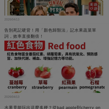
2026/04/13
告別死記硬背！用「顏色歸類法」記水果蔬菜單
詞，效率直接翻倍！
2026/04/13
水果竟能玩出這麼多梗？從bad apple到cherry on