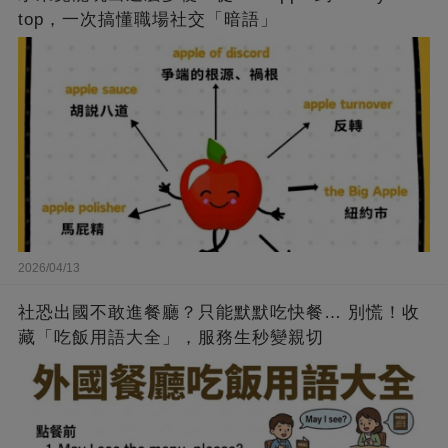
top，一次搞懂職場社交「暗語」
2026/04/13
社恐出國不敢進餐廳？只能默默吃快餐… 別慌！收
藏「吃飯用語大全」，服務生秒變親切