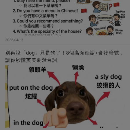
2026/04/13
別再說「dog」只是狗了！8個高頻俚語+食物暗號，
讓你秒懂英美劇潛台詞