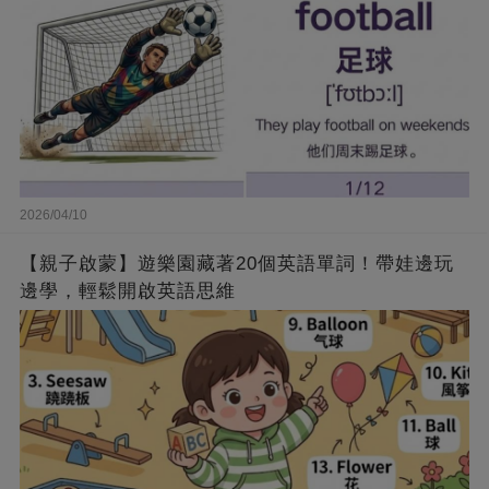
2026/04/10
【親子啟蒙】遊樂園藏著20個英語單詞！帶娃邊玩
邊學，輕鬆開啟英語思維