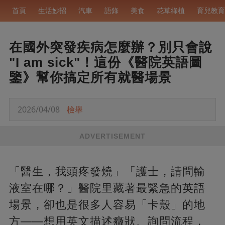
首頁
生活妙招
汽車
語錄
美食
花草綠植
育兒教育
在國外突發疾病怎麼辦？別只會說
"I am sick"！這份《醫院英語圖
鑒》幫你搞定所有就醫場景
2026/04/08
檢舉
ADVERTISEMENT
「醫生，我頭疼發燒」「護士，請問輸
液室在哪？」醫院里藏著最緊急的英語
場景，卻也是很多人容易「卡殼」的地
方——想用英文描述癥狀、詢問流程，