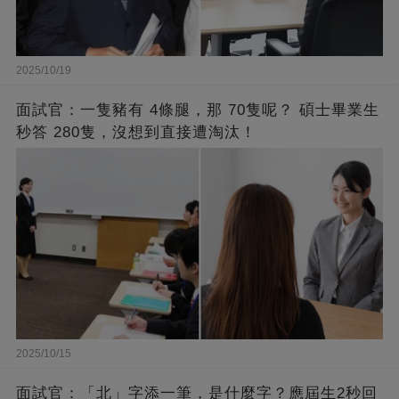
2025/10/19
面試官：一隻豬有 4條腿，那 70隻呢？ 碩士畢業生
秒答 280隻，沒想到直接遭淘汰！
2025/10/15
面試官：「北」字添一筆，是什麼字？應屆生2秒回