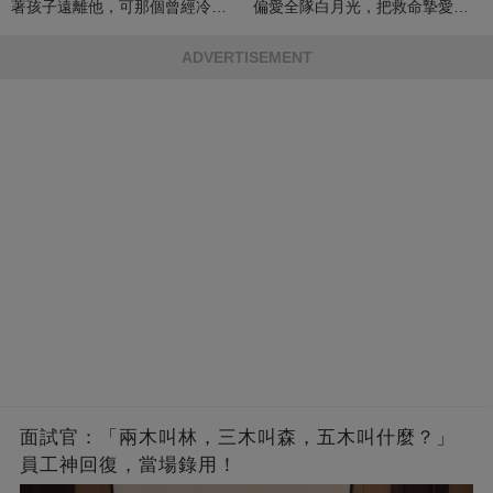
著孩子遠離他，可那個曾經冷漠
偏愛全隊白月光，把救命摯愛當
的男人，一次次將她逼入懷中...
成畢生負擔
ADVERTISEMENT
面試官：「兩木叫林，三木叫森，五木叫什麼？」
員工神回復，當場錄用！