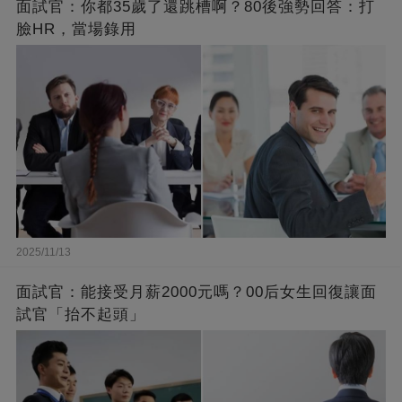
面試官：你都35歲了還跳槽啊？80後強勢回答：打
臉HR，當場錄用
2025/11/13
面試官：能接受月薪2000元嗎？00后女生回復讓面
試官「抬不起頭」