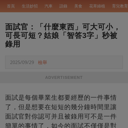
首頁
生活妙招
汽車
語錄
美食
花草綠植
育兒教育
面試官：「什麼東西」可大可小，
可長可短？姑娘「智答3字」秒被
錄用
2025/09/29
檢舉
ADVERTISEMENT
面試是每個畢業生都要經歷的一件事情
了，但是想要在短短的幾分鐘時間里讓
面試官對你認可并且被錄用可不是一件
簡單的事情了，如今的面試不僅僅是對