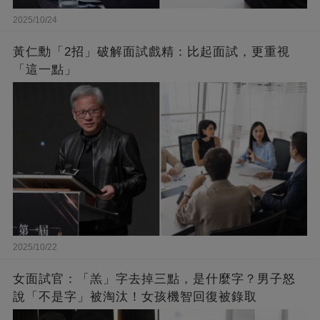
2025/10/24
黃仁勳「2招」破解面試戲精：比起面試，更重視
「這一點」
2025/10/22
女面試官：「羔」字去掉三點，是什麼字？男子怒
說「不是字」被淘汰！女孩機智回復被錄取