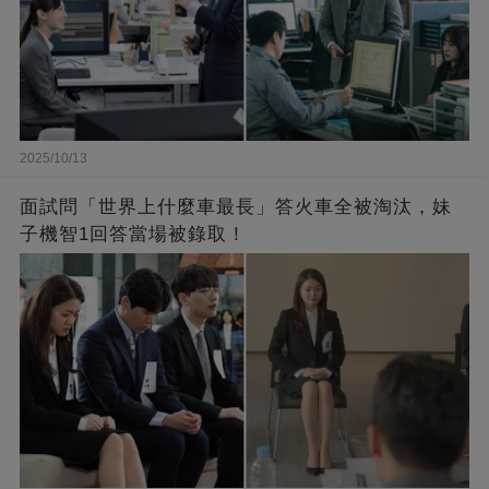
2025/10/13
面試問「世​​界上什麼車最長」答火車全被淘汰，妹
子機智1回答當場被錄取！