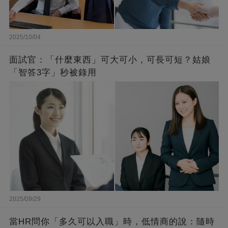
2025/10/04
面試官：「什麼東西」可大可小，可長可短？姑娘
「智答3字」秒被錄用
2025/09/29
當HR問你「多久可以入職」時，低情商的說：隨時