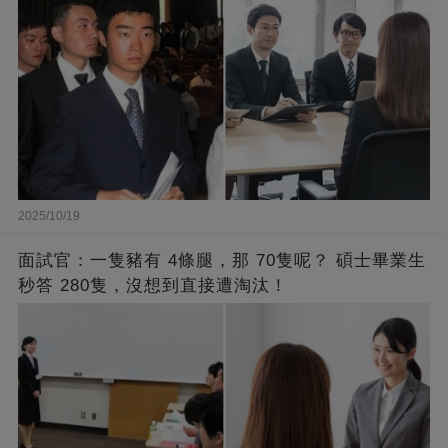
2025/10/19
面試官：一隻豬有 4條腿，那 70隻呢？ 碩士畢業生
秒答 280隻，沒想到直接遭淘汰！