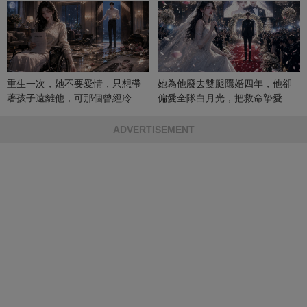
重生一次，她不要愛情，只想帶
她為他廢去雙腿隱婚四年，他卻
著孩子遠離他，可那個曾經冷漠
偏愛全隊白月光，把救命摯愛當
的男人，一次次將她逼入懷中...
成畢生負擔
ADVERTISEMENT