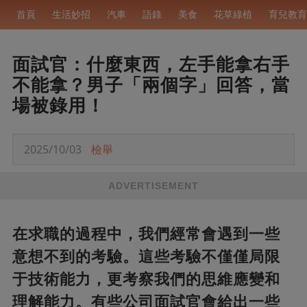
首頁
生活妙招
汽車
語錄
美食
花草綠植
育兒教育
面試官：什麼東西，左手能拿右手
不能拿？男子「兩個字」回答，當
場被錄用！
2025/10/03
檢舉
ADVERTISEMENT
在求職的過程中，我們經常會遇到一些
意想不到的考驗。這些考驗不僅僅局限
于技術能力，更考察我們的思維應變和
理解能力。有些公司面試官會給出一些