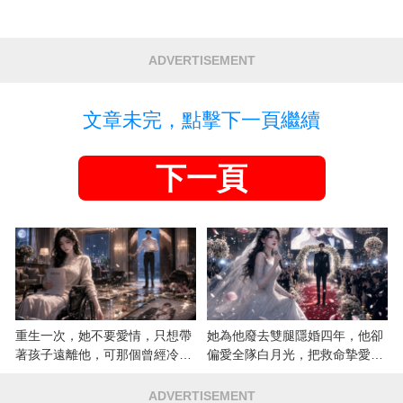
ADVERTISEMENT
文章未完，點擊下一頁繼續
下一頁
重生一次，她不要愛情，只想帶
她為他廢去雙腿隱婚四年，他卻
著孩子遠離他，可那個曾經冷漠
偏愛全隊白月光，把救命摯愛當
的男人，一次次將她逼入懷中...
成畢生負擔
ADVERTISEMENT