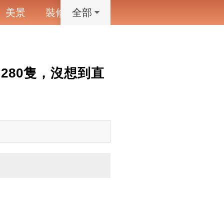
美景
裝修
寵物
藝術設計
動漫
全部
 280隻，沒想到直