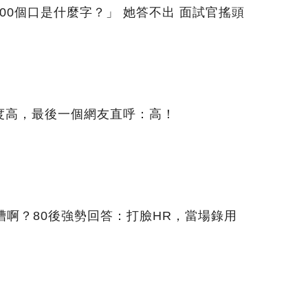
00個口是什麼字？」 她答不出 面試官搖頭
度高，最後一個網友直呼：高！
槽啊？80後強勢回答：打臉HR，當場錄用