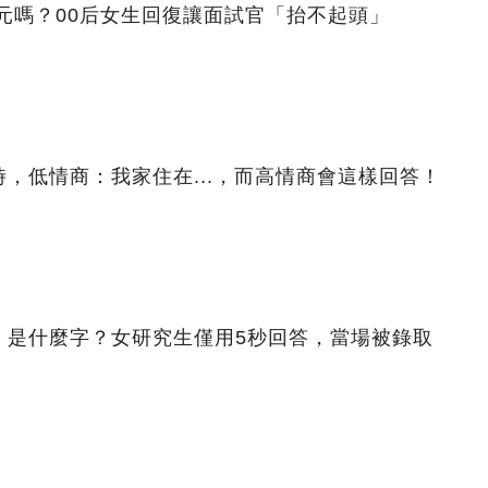
0元嗎？00后女生回復讓面試官「抬不起頭」
，低情商：我家住在...，而高情商會這樣回答！
，是什麼字？女研究生僅用5秒回答，當場被錄取