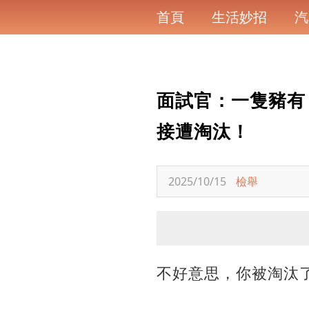
首頁
生活妙招
汽
面試官：一隻豬有 
接遭淘汰！
2025/10/15
檢舉
不好意思，你被淘汰了.