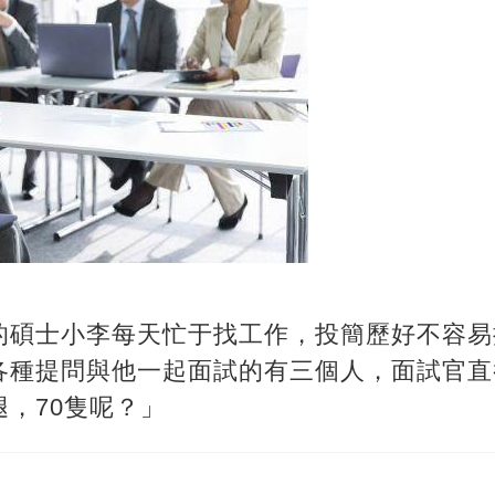
的碩士小李每天忙于找工作，投簡歷好不容易
各種提問與他一起面試的有三個人，面試官直
，70隻呢？」