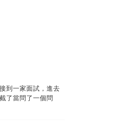
接到一家面試，進去
截了當問了一個問