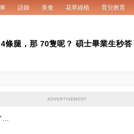
車
語錄
美食
花草綠植
育兒教育
4條腿，那 70隻呢？ 碩士畢業生秒答
ADVERTISEMENT
..