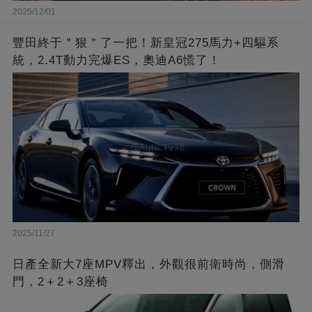
2025/12/01
豐田終于＂狠＂了一把！新皇冠275馬力+四驅系
統，2.4T動力完爆ES，奧迪A6慌了！
2025/11/27
日產全新大7座MPV釋出，外觀很前衛時尚，側滑
門，2＋2＋3座椅