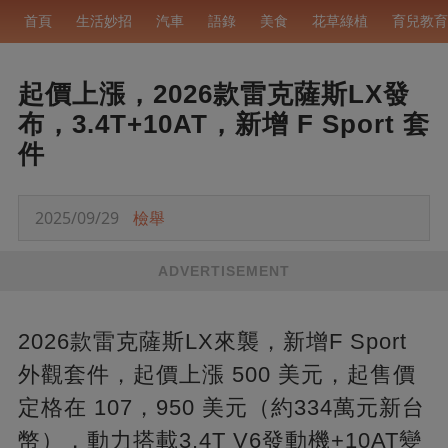
首頁
生活妙招
汽車
語錄
美食
花草綠植
育兒教育
起價上漲，2026款雷克薩斯LX發
布，3.4T+10AT，新增 F Sport 套
件
2025/09/29
檢舉
ADVERTISEMENT
2026款雷克薩斯LX來襲，新增F Sport
外觀套件，起價上漲 500 美元，起售價
定格在 107，950 美元（約334萬元新台
幣），動力搭載3.4T V6發動機+10AT變