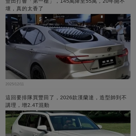
豐田打響「第一槍」，145萬降至55萬，20年開不
壞，真的太香了
2025/12/11
這回要排隊買豐田了，2026款漢蘭達，造型帥到不
講理，增2.4T混動