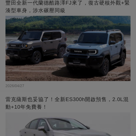
豐田全新一代蘭德酷路澤FJ來了，復古硬核外觀+緊
湊型車身，涉水碾壓同級
2026/04/27
雷克薩斯也妥協了！全新ES300h開啟預售，2.0L混
動+10年免費養！