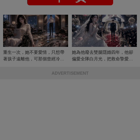
重生一次，她不要愛情，只想帶
她為他廢去雙腿隱婚四年，他卻
著孩子遠離他，可那個曾經冷漠
偏愛全隊白月光，把救命摯愛當
的男人，一次次將她逼入懷中...
成畢生負擔
ADVERTISEMENT