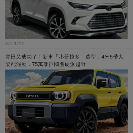
2025/12/09
豐田又成功了！新車「小普拉多」造型，4米5帶大
梁配混動，75萬暴捶國產硬派越野