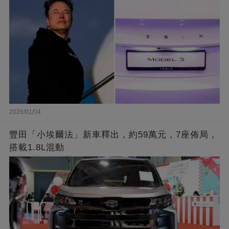
2026/01/04
豐田「小埃爾法」新車釋出，約59萬元，7座佈局，
搭載1.8L混動