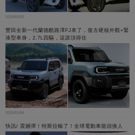
2026/02/05
豐田全新一代蘭德酷路澤FJ來了，復古硬核外觀+緊
湊型車身，2.7L四驅，這誰頂得住
2026/01/04
快訊/ 震撼彈！特斯拉輸了！全球電動車龍頭換人