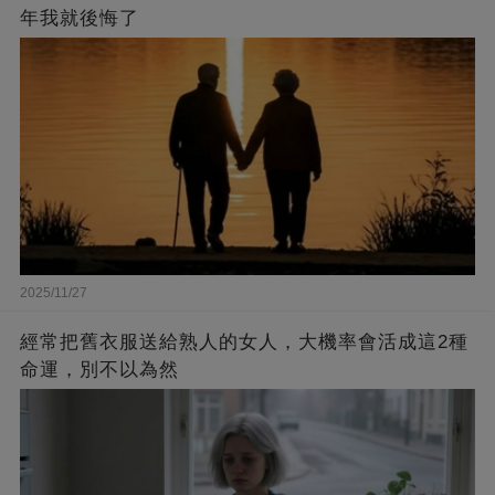
年我就後悔了
2025/11/27
經常把舊衣服送給熟人的女人，大機率會活成這2種
命運，別不以為然