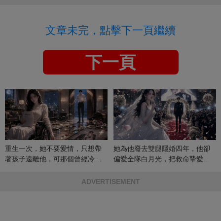
文章未完，點擊下一頁繼續
下一頁
重生一次，她不要愛情，只想帶
她為他廢去雙腿隱婚四年，他卻
著孩子遠離他，可那個曾經冷漠
偏愛全隊白月光，把救命摯愛當
的男人，一次次將她逼入懷中...
成畢生負擔
ADVERTISEMENT