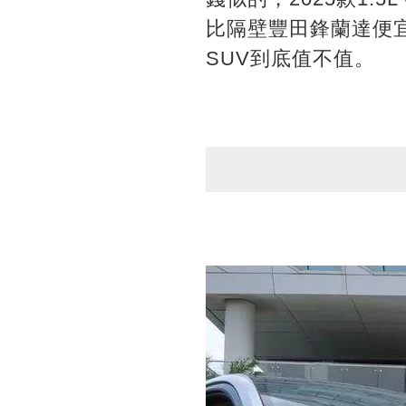
比隔壁豐田鋒蘭達便
SUV到底值不值。