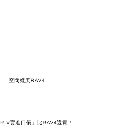
萬」！空間媲美RAV4
CR-V賣進口價」比RAV4還貴！