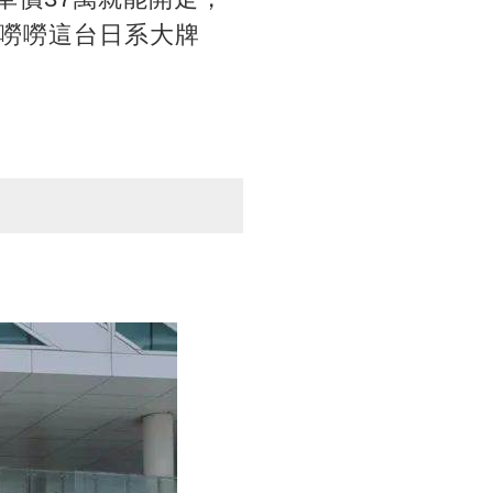
嘮嘮這台日系大牌