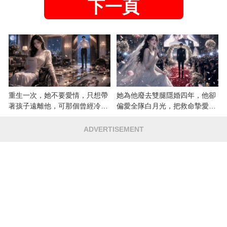
下一頁
重生一次，她不要愛情，只想帶
她為他廢去雙腿隱婚四年，他卻
著孩子遠離他，可那個曾經冷漠
偏愛全隊白月光，把救命摯愛當
的男人，一次次將她逼入懷中...
成畢生負擔
ADVERTISEMENT