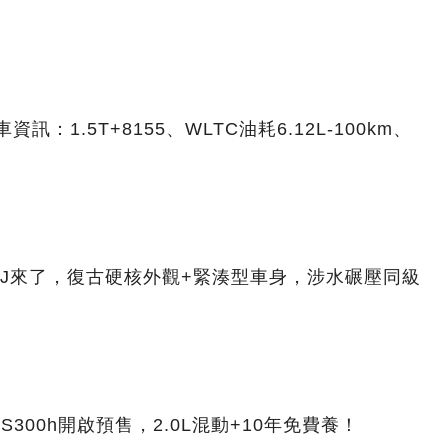
訊：1.5T+8155、WLTC油耗6.12L-100km、
J來了，復古硬核外觀+緊湊型車身，涉水碾壓同級
300h開啟預售，2.0L混動+10年免費養！