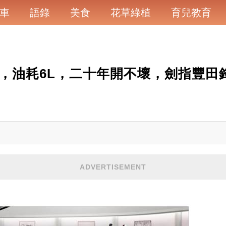
車
語錄
美食
花草綠植
育兒教育
V，油耗6L，二十年開不壞，劍指豐田
ADVERTISEMENT