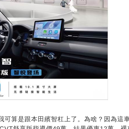
我可算是跟本田繽智杠上了。為啥？因為這
5L CVT舒享版指導價49萬，結果優惠12萬，