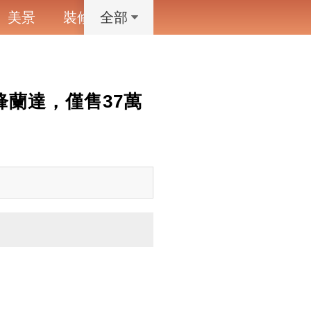
美景
裝修
寵物
藝術設計
動漫
全部
鋒蘭達，僅售37萬