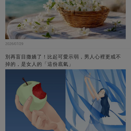
2026/07/29
別再盲目撒嬌了！比起可愛示弱，男人心裡更戒不
掉的，是女人的「這份底氣」