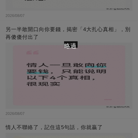
2026/08/07
另一半敢開口向你要錢，揭密「4大扎心真相」，別
再傻傻付出了
略過
2026/08/07
情人不聯絡了，記住這5句話，你就贏了