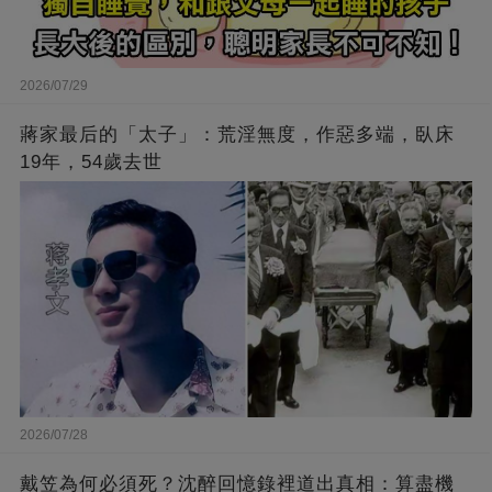
2026/07/29
蔣家最后的「太子」：荒淫無度，作惡多端，臥床
19年，54歲去世
2026/07/28
戴笠為何必須死？沈醉回憶錄裡道出真相：算盡機