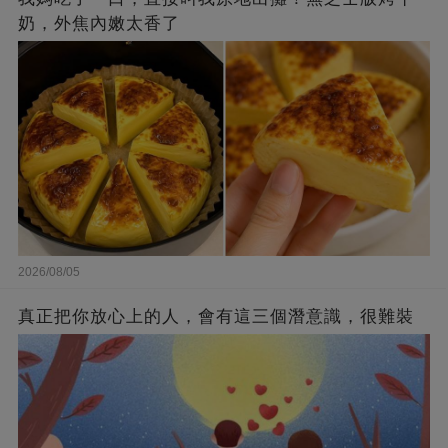
奶，外焦內嫩太香了
2026/08/05
真正把你放心上的人，會有這三個潛意識，很難裝