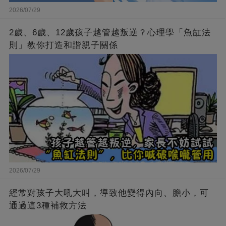
2026/07/29
2歲、6歲、12歲孩子越管越叛逆？心理學「魚缸法
則」教你打造和諧親子關係
2026/07/29
經常對孩子大吼大叫，導致他變得內向、膽小，可
通過這3種補救方法