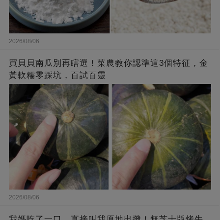
2026/08/06
買貝貝南瓜別再瞎選！菜農教你認準這3個特征，金
黃軟糯零踩坑，百試百靈
2026/08/06
我媽吃了一口，直接叫我原地出攤！無芝士版烤牛