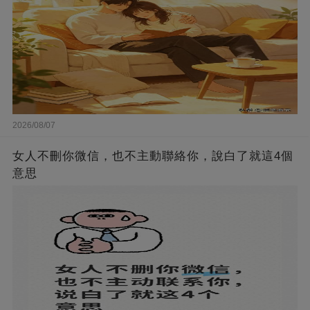
2026/08/07
女人不刪你微信，也不主動聯絡你，說白了就這4個
意思