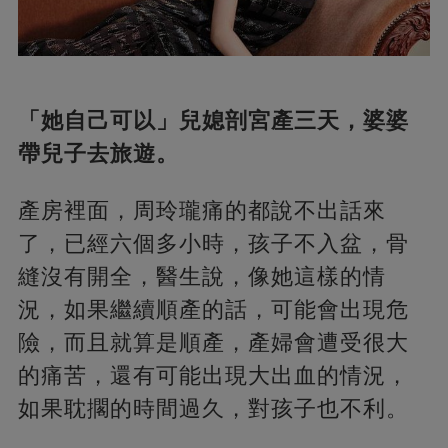
「她自己可以」兒媳剖宮產三天，婆婆
帶兒子去旅遊。
產房裡面，周玲瓏痛的都說不出話來
了，已經六個多小時，孩子不入盆，骨
縫沒有開全，醫生說，像她這樣的情
況，如果繼續順產的話，可能會出現危
險，而且就算是順產，產婦會遭受很大
的痛苦，還有可能出現大出血的情況，
如果耽擱的時間過久，對孩子也不利。