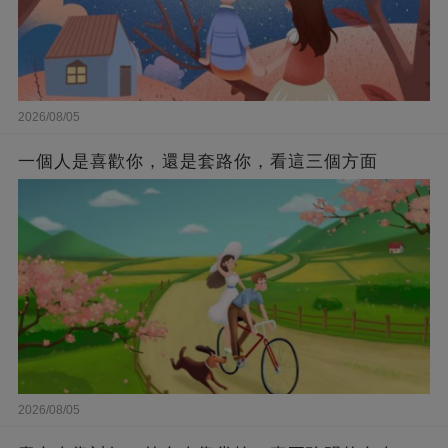
2026/08/05
一個人是喜歡你，還是套路你，看這三個方面
2026/08/05