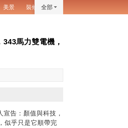
美景
裝修
寵物
藝術設計
動漫
全部
，343馬力雙電機，
眾人宣告：顏值與科技，
力，似乎只是它順帶完