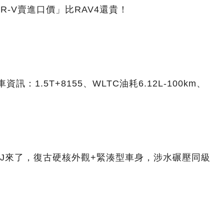
CR-V賣進口價」比RAV4還貴！
訊：1.5T+8155、WLTC油耗6.12L-100km、
J來了，復古硬核外觀+緊湊型車身，涉水碾壓同級