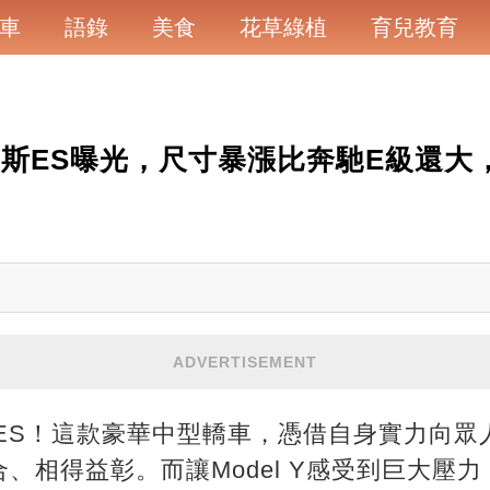
車
語錄
美食
花草綠植
育兒教育
薩斯ES曝光，尺寸暴漲比奔馳E級還大
ADVERTISEMENT
斯ES！這款豪華中型轎車，憑借自身實力向
、相得益彰。而讓Model Y感受到巨大壓