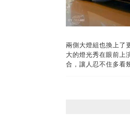
兩側大燈組也換上了
大的燈光秀在眼前上
合，讓人忍不住多看