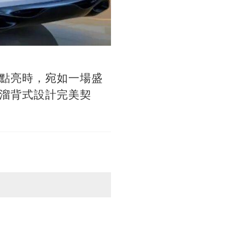
點亮時，宛如一場盛
溜背式設計完美契