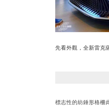
先看外觀，全新雷克
標志性的紡錘形格柵