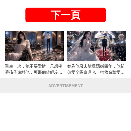
下一頁
重生一次，她不要愛情，只想帶
她為他廢去雙腿隱婚四年，他卻
著孩子遠離他，可那個曾經冷漠
偏愛全隊白月光，把救命摯愛當
的男人，一次次將她逼入懷中...
成畢生負擔
ADVERTISEMENT