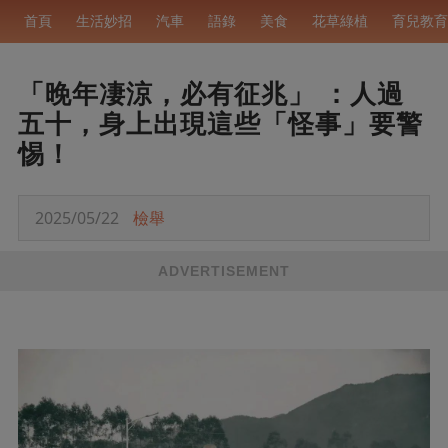
首頁
生活妙招
汽車
語錄
美食
花草綠植
育兒教育
「晚年凄涼，必有征兆」 ：人過
五十，身上出現這些「怪事」要警
惕！
2025/05/22
檢舉
ADVERTISEMENT