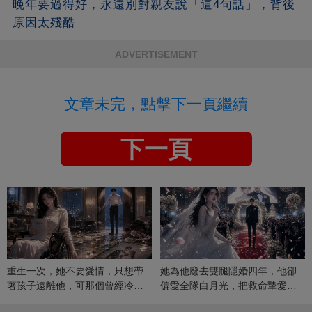
晚年要過得好，永遠別對親友說「這4句話」，背後
原因太殘酷
ADVERTISEMENT
文章未完，點擊下一頁繼續
下一頁
重生一次，她不要愛情，只想帶
她為他廢去雙腿隱婚四年，他卻
著孩子遠離他，可那個曾經冷漠
偏愛全隊白月光，把救命摯愛當
的男人，一次次將她逼入懷中...
成畢生負擔