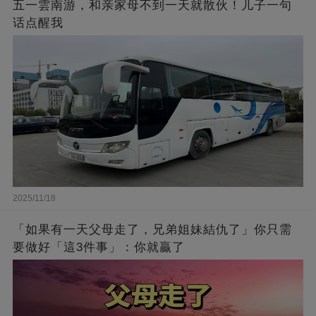
五一雲南游，和亲家母不到一天就散伙！儿子一句
话点醒我
2025/11/18
「如果有一天父母走了，兄弟姐妹結仇了」你只需
要做好「這3件事」：你就贏了