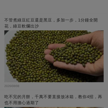
不管煮綠豆紅豆還是黑豆，多加一步，1分鐘全開
花，綠豆軟爛出沙
2026/08/08
吃不完的月餅，千萬不要直接放冰箱，教你4招，再
也不用擔心過期了