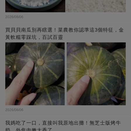
2026/08/06
買貝貝南瓜別再瞎選！菜農教你認準這3個特征，金
黃軟糯零踩坑，百試百靈
2026/08/06
我媽吃了一口，直接叫我原地出攤！無芝士版烤牛
奶，外焦內嫩太香了