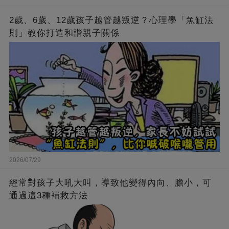
2歲、6歲、12歲孩子越管越叛逆？心理學「魚缸法
則」教你打造和諧親子關係
2026/07/29
經常對孩子大吼大叫，導致他變得內向、膽小，可
通過這3種補救方法