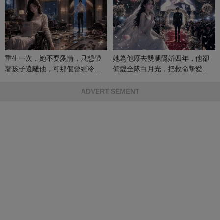
重生一次，她不要愛情，只想帶
她為他廢去雙腿隱婚四年，他卻
著孩子遠離他，可那個曾經冷漠
偏愛全隊白月光，把救命摯愛當
的男人，一次次將她逼入懷中...
成畢生負擔
ADVERTISEMENT