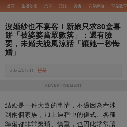
首頁
生活妙招
汽車
語錄
美食
花草綠植
育兒教育
沒婚紗也不宴客！新娘只求80盒喜
餅「被婆婆當眾數落」：還有臉
要，未婚夫說風涼話「讓她一秒悔
婚」
2026/01/31
檢舉
ADVERTISEMENT
結婚是一件大喜的事情，不過因為牽涉
到兩個家族，加上過程中的儀式、各種
準備都非常繁瑣、慎重，也因此常常讓