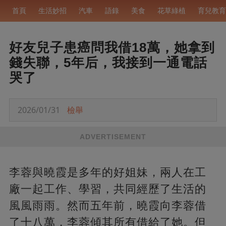
首頁
生活妙招
汽車
語錄
美食
花草綠植
育兒教育
好友兒子患癌問我借18萬，她拿到
錢失聯，5年后，我接到一通電話
哭了
2026/01/31
檢舉
ADVERTISEMENT
李蓉與曉霞是多年的好姐妹，兩人在工
廠一起工作、學習，共同經歷了生活的
風風雨雨。然而五年前，曉霞向李蓉借
了十八萬，李蓉傾其所有借給了她。但