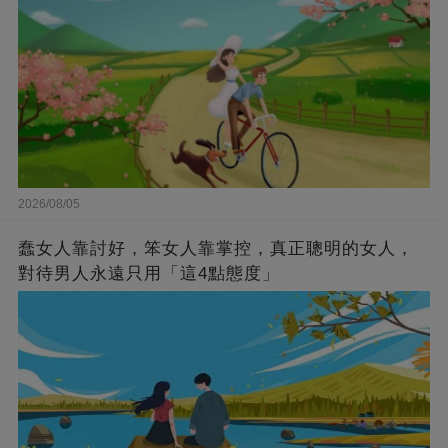
2026/08/05
蠢女人靠討好，笨女人靠掌控，真正聰明的女人，
對待男人永遠只用「這4點態度」