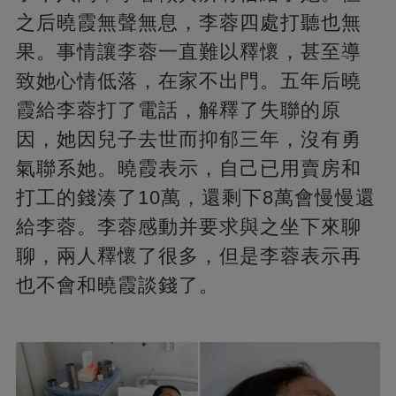
之后曉霞無聲無息，李蓉四處打聽也無
果。事情讓李蓉一直難以釋懷，甚至導
致她心情低落，在家不出門。五年后曉
霞給李蓉打了電話，解釋了失聯的原
因，她因兒子去世而抑郁三年，沒有勇
氣聯系她。曉霞表示，自己已用賣房和
打工的錢湊了10萬，還剩下8萬會慢慢還
給李蓉。李蓉感動并要求與之坐下來聊
聊，兩人釋懷了很多，但是李蓉表示再
也不會和曉霞談錢了。