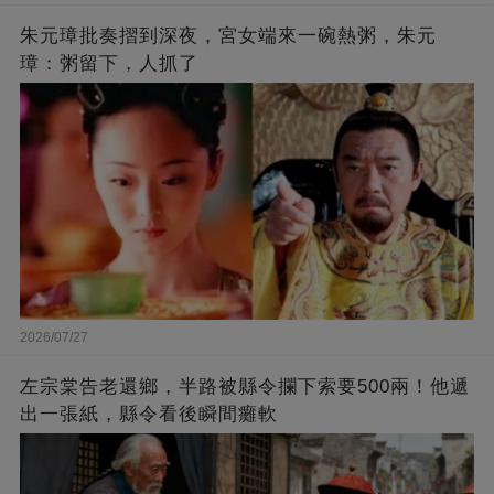
朱元璋批奏摺到深夜，宮女端來一碗熱粥，朱元
璋：粥留下，人抓了
2026/07/27
左宗棠告老還鄉，半路被縣令攔下索要500兩！他遞
出一張紙，縣令看後瞬間癱軟