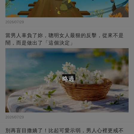
2026/07/29
當男人辜負了妳，聰明女人最狠的反擊，從來不是
鬧，而是做出了「這個決定」
略過
2026/07/29
別再盲目撒嬌了！比起可愛示弱，男人心裡更戒不