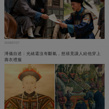
2026/07/27
溥儀自述：光緒還沒有斷氣，慈禧竟讓人給他穿上
壽衣禮服