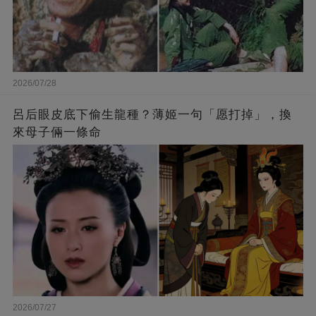
2026/07/28
呂后眼皮底下偷生龍種？薄姬一句「愿打掉」，換
來母子倆一條命
2026/07/27