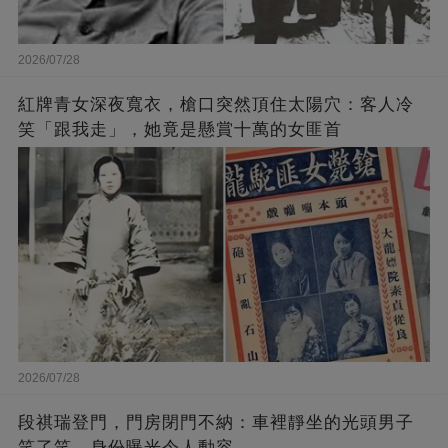
2026/07/28
紅牌青女深夜寬衣，槍口突然頂住太陽穴：客人冷
笑「跟我走」，她竟是懸賞十萬的女匪首
2026/07/28
段祺瑞登門，門房閉門不納：車裡靜坐的光頭男子
笑了笑，身份曝光令人動容