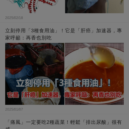
2025/02/18
立刻停用「3種食用油」！它是「肝癌」加速器，專
家呼籲：再香也別吃
2025/01/07
「痛風」一定要吃2種蔬菜！輕鬆「排出尿酸」很有