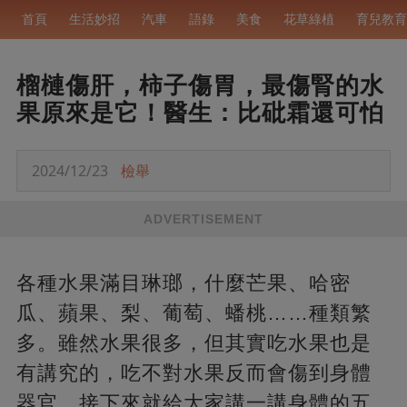
首頁
生活妙招
汽車
語錄
美食
花草綠植
育兒教育
榴槤傷肝，柿子傷胃，最傷腎的水
果原來是它！醫生：比砒霜還可怕
2024/12/23
檢舉
ADVERTISEMENT
各種水果滿目琳瑯，什麼芒果、哈密
瓜、蘋果、梨、葡萄、蟠桃……種類繁
多。雖然水果很多，但其實吃水果也是
有講究的，吃不對水果反而會傷到身體
器官，接下來就給大家講一講身體的五