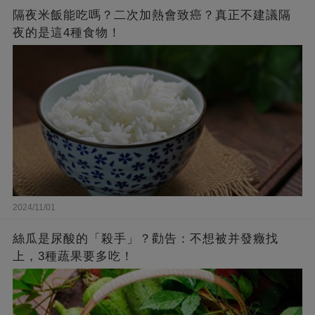
隔夜米飯能吃嗎？二次加熱會致癌？真正不建議隔
夜的是這4種食物！
2024/11/01
絲瓜是尿酸的「殺手」？勸告：不想被并發癥找
上，3種蔬果要多吃！