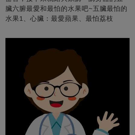
臟六腑最愛和最怕的水果吧~五臟最怕的
水果1、心臟：最愛蘋果、最怕荔枝