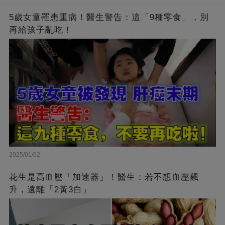
5歲女童罹患重病！醫生警告：這「9種零食」，別
再給孩子亂吃！
2025/01/02
花生是高血壓「加速器」！醫生：若不想血壓飆
升，遠離「2黃3白」