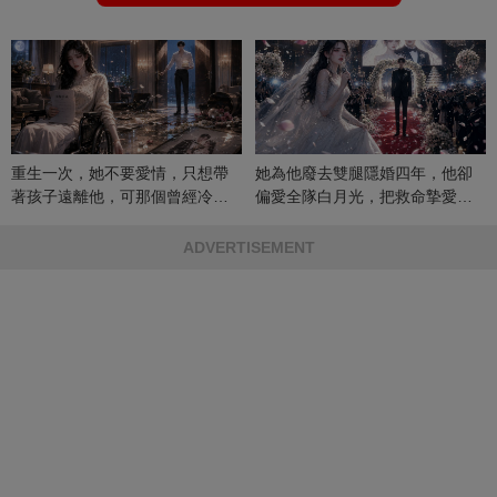
重生一次，她不要愛情，只想帶
她為他廢去雙腿隱婚四年，他卻
著孩子遠離他，可那個曾經冷漠
偏愛全隊白月光，把救命摯愛當
的男人，一次次將她逼入懷中...
成畢生負擔
ADVERTISEMENT