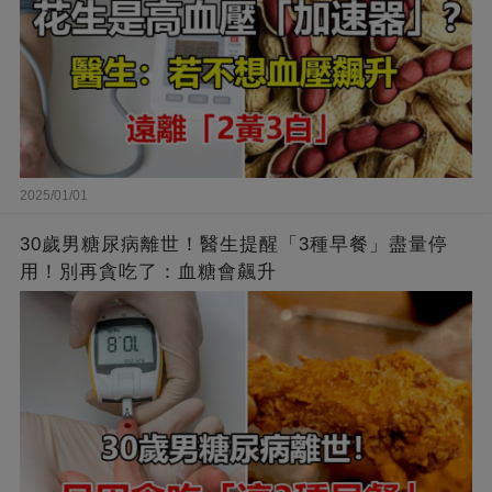
2025/01/01
30歲男糖尿病離世！醫生提醒「3種早餐」盡量停
用！別再貪吃了：血糖會飆升