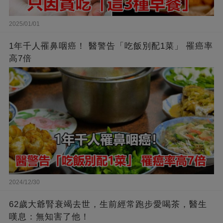
2025/01/01
1年千人罹鼻咽癌！ 醫警告「吃飯別配1菜」 罹癌率
高7倍
2024/12/30
62歲大爺腎衰竭去世，生前經常跑步愛喝茶，醫生
嘆息：無知害了他！