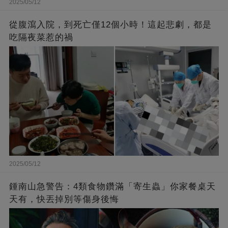
2025/05/12
從腹瀉入院，到死亡僅12個小時！這起悲劇，都是
吃隔夜菜惹的禍
2025/05/12
鍾南山急警告：4類食物鑽滿「寄生蟲」你家餐桌天
天有，快丟掉別等傷身後悔