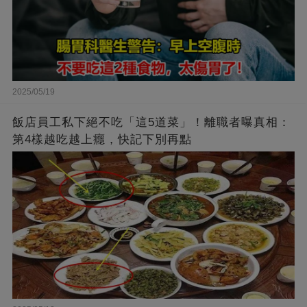
2025/05/19
飯店員工私下絕不吃「這5道菜」！離職者曝真相：
第4樣越吃越上癮，快記下別再點