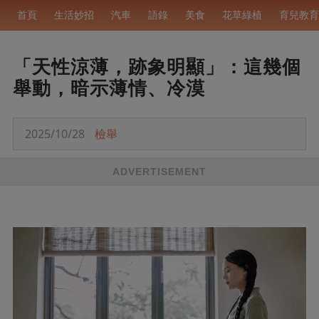
首頁
生活妙招
汽車
語錄
美食
花草綠植
育兒教育
「天性涼薄，跡象明顯」：這幾個
舉動，暗示薄情、冷漠
2025/10/28
檢舉
ADVERTISEMENT