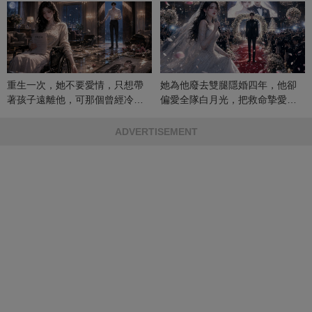
重生一次，她不要愛情，只想帶
她為他廢去雙腿隱婚四年，他卻
著孩子遠離他，可那個曾經冷漠
偏愛全隊白月光，把救命摯愛當
的男人，一次次將她逼入懷中...
成畢生負擔
ADVERTISEMENT