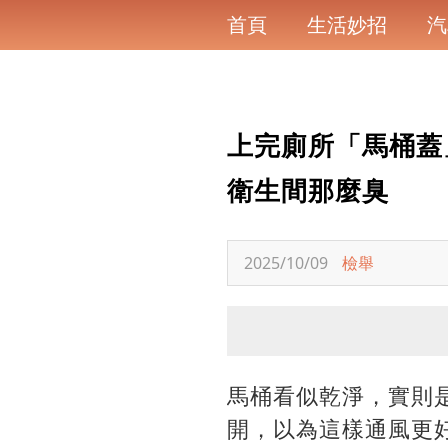
首頁
生活妙招
汽
上完廁所「馬桶蓋
衛生間那麼臭
2025/10/09
檢舉
馬桶看似乾淨，實則
開，以為這樣通風更