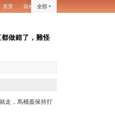
美景
裝修
寵物
藝術設計
動漫
全部
直都做錯了，難怪
就走，馬桶蓋保持打