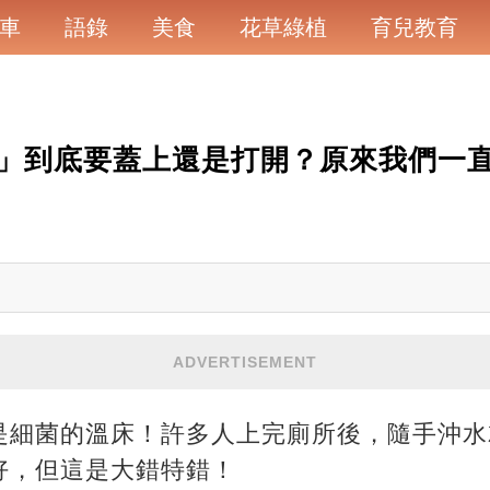
車
語錄
美食
花草綠植
育兒教育
」到底要蓋上還是打開？原來我們一
ADVERTISEMENT
是細菌的溫床！許多人上完廁所後，隨手沖水
好，但這是大錯特錯！