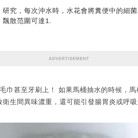
》研究，每次沖水時，水花會將糞便中的細菌
飄散范圍可達1.
ADVERTISEMENT
、毛巾甚至牙刷上！ 如果馬桶抽水的時候，
致衛生間異味濃重，還可能引發腸胃炎或呼吸