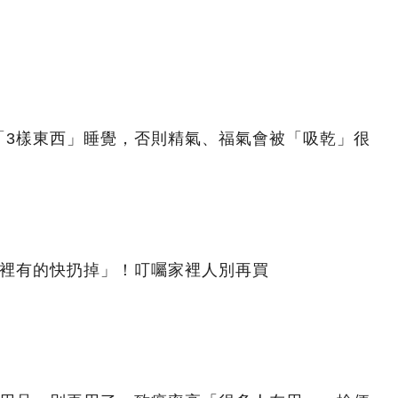
「3樣東西」睡覺，否則精氣、福氣會被「吸乾」很
家裡有的快扔掉」！叮囑家裡人別再買