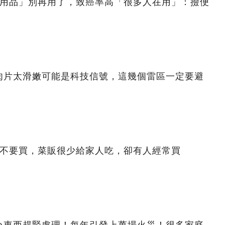
日用品」別再用了，致癌率高「很多人在用」：撿便
肉片太滑嫩可能是科技信號，這幾個雷區一定要避
都不要買，菜販很少給家人吃，卻有人經常買
小東西趕緊處理！每年引發上萬場火災！很多家庭