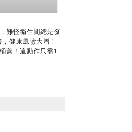
虐，難怪衛生間總是發
倍，健康風險大增！
桶蓋！這動作只需1