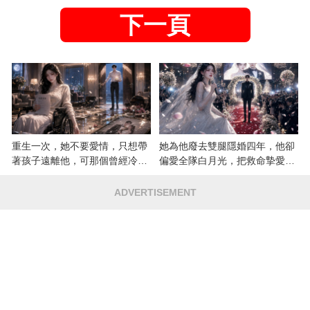
下一頁
重生一次，她不要愛情，只想帶
她為他廢去雙腿隱婚四年，他卻
著孩子遠離他，可那個曾經冷漠
偏愛全隊白月光，把救命摯愛當
的男人，一次次將她逼入懷中...
成畢生負擔
ADVERTISEMENT