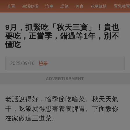
首頁
生活妙招
汽車
語錄
美食
花草綠植
育兒教育
9月，抓緊吃「秋天三寶」！貴也
要吃，正當季，錯過等1年，別不
懂吃
2025/09/16
檢舉
ADVERTISEMENT
老話說得好，啥季節吃啥菜。秋天天氣
干，吃飯就得想著養養脾胃。下面教你
在家做這三道菜。