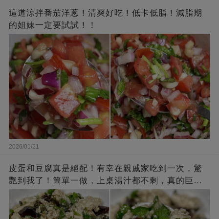
這道涼拌番茄洋蔥！清爽好吃！低卡低脂！減脂期
的姐妹一定要試試！！
2026/01/21
皮蛋和豆腐真是絕配！有幸在親戚家吃到一次，驚
艷到我了！簡單一做，上桌湯汁都不剩，真的巨下
飯