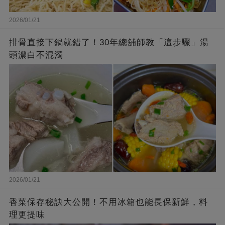
2026/01/21
排骨直接下鍋就錯了！30年總舖師教「這步驟」湯
頭濃白不混濁
2026/01/21
香菜保存秘訣大公開！不用冰箱也能長保新鮮，料
理更提味