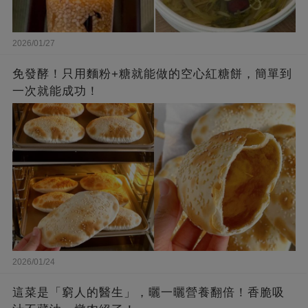
2026/01/27
免發酵！只用麵粉+糖就能做的空心紅糖餅，簡單到
一次就能成功！
2026/01/24
這菜是「窮人的醫生」，曬一曬營養翻倍！香脆吸