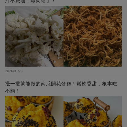
汁不藏油，燉肉絕了！
2026/01/23
攪一攪就能做的南瓜開花發糕！鬆軟香甜，根本吃
不夠！