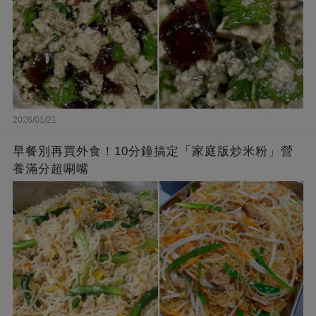
2026/01/21
早餐別再買外食！10分鐘搞定「家庭版炒米粉」營
養滿分超唰嘴