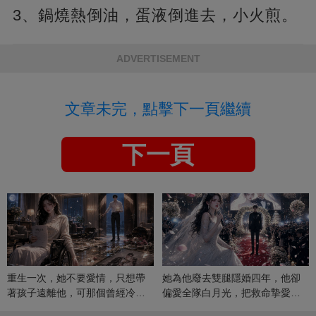
3、鍋燒熱倒油，蛋液倒進去，小火煎。
ADVERTISEMENT
文章未完，點擊下一頁繼續
下一頁
重生一次，她不要愛情，只想帶
她為他廢去雙腿隱婚四年，他卻
著孩子遠離他，可那個曾經冷漠
偏愛全隊白月光，把救命摯愛當
的男人，一次次將她逼入懷中...
成畢生負擔