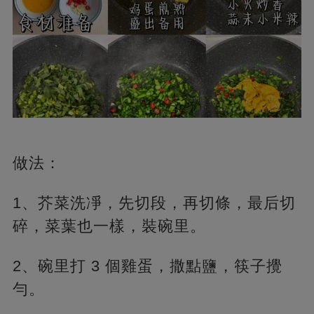
做法：
1、芥菜洗凈，先切段，再切條，最后切
碎，菜葉也一樣，裝碗里。
2、碗里打 3 個雞蛋，撒點鹽，筷子攪
勻。