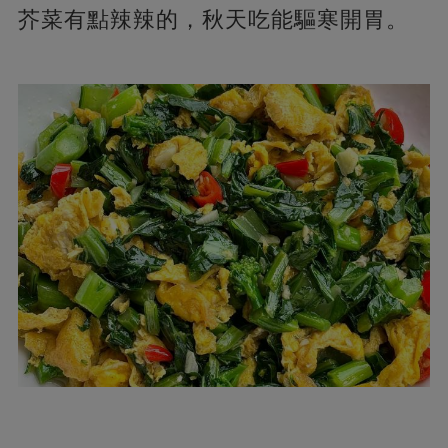
芥菜有點辣辣的，秋天吃能驅寒開胃。