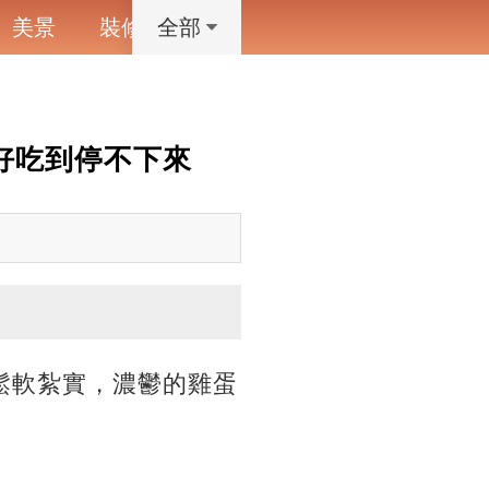
美景
裝修
寵物
藝術設計
動漫
全部
好吃到停不下來
鬆軟紮實，濃鬱的雞蛋