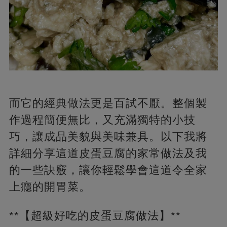
而它的經典做法更是百試不厭。整個製
作過程簡便無比，又充滿獨特的小技
巧，讓成品美貌與美味兼具。以下我將
詳細分享這道皮蛋豆腐的家常做法及我
的一些訣竅，讓你輕鬆學會這道令全家
上癮的開胃菜。
**【超級好吃的皮蛋豆腐做法】**