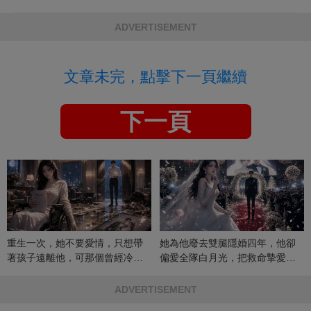
ADVERTISEMENT
文章未完，點擊下一頁繼續
下一頁
重生一次，她不要愛情，只想帶
她為他廢去雙腿隱婚四年，他卻
著孩子遠離他，可那個曾經冷漠
偏愛全隊白月光，把救命摯愛當
的男人，一次次將她逼入懷中...
成畢生負擔
ADVERTISEMENT