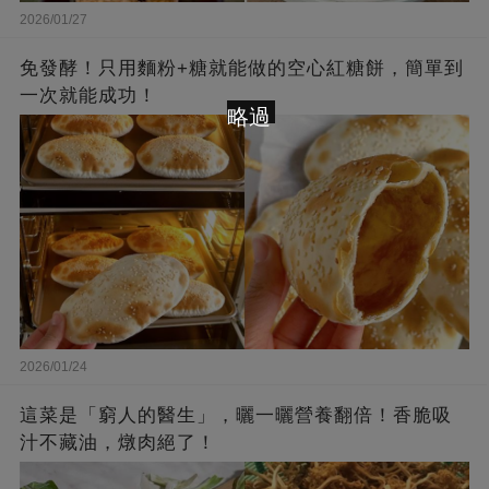
2026/01/27
免發酵！只用麵粉+糖就能做的空心紅糖餅，簡單到
一次就能成功！
略過
2026/01/24
這菜是「窮人的醫生」，曬一曬營養翻倍！香脆吸
汁不藏油，燉肉絕了！