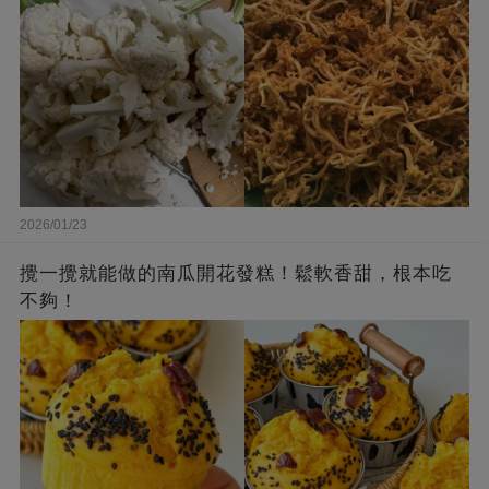
2026/01/23
攪一攪就能做的南瓜開花發糕！鬆軟香甜，根本吃
不夠！