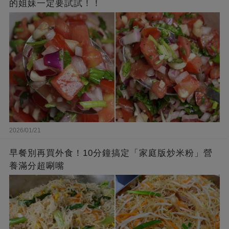
的姐妹一定要試試！！
2026/01/21
早餐別再買外食！10分鐘搞定「家庭版炒米粉」營
養滿分超唰嘴