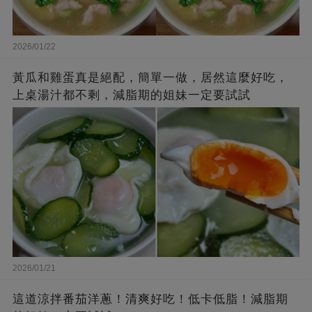
2026/01/22
黃瓜和雞蛋真是絕配，簡單一做，居然這麼好吃，
上桌湯汁都不剩，減脂期的姐妹一定要試試
2026/01/21
這道涼拌番茄洋蔥！清爽好吃！低卡低脂！減脂期