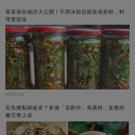
香菜保存秘訣大公開！不用冰箱也能長保新鮮，料
理更提味
2026/01/21
煎魚總黏鍋破皮？多做「這動作」免裹粉，皮脆肉
嫩完整上桌