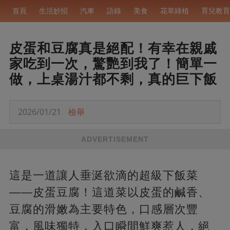
首頁
生活妙招
汽車
語錄
美食
花草綠植
育兒教育
皮蛋和豆腐真是絕配！有幸在親戚
家吃到一次，驚艷到我了！簡單一
做，上桌湯汁都不剩，真的巨下飯
2026/01/21
檢舉
ADVERTISEMENT
這是一道讓人垂涎欲滴的超級下飯菜
——皮蛋豆腐！這道菜以皮蛋的鹹香、
豆腐的滑嫩為主要特色，口感層次豐
富，風味獨特，入口瞬間鮮爽惹人，絕