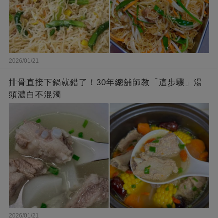
2026/01/21
排骨直接下鍋就錯了！30年總舖師教「這步驟」湯
頭濃白不混濁
2026/01/21