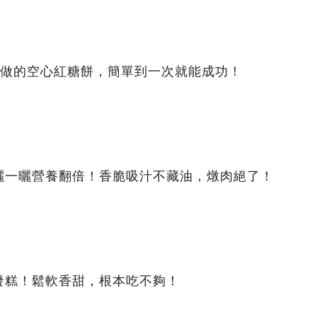
能做的空心紅糖餅，簡單到一次就能成功！
曬一曬營養翻倍！香脆吸汁不藏油，燉肉絕了！
發糕！鬆軟香甜，根本吃不夠！