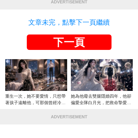
ADVERTISEMENT
文章未完，點擊下一頁繼續
下一頁
重生一次，她不要愛情，只想帶
她為他廢去雙腿隱婚四年，他卻
著孩子遠離他，可那個曾經冷漠
偏愛全隊白月光，把救命摯愛當
的男人，一次次將她逼入懷中...
成畢生負擔
ADVERTISEMENT