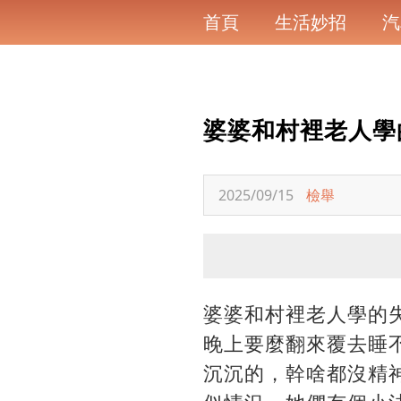
首頁
生活妙招
汽
婆婆和村裡老人學
2025/09/15
檢舉
婆婆和村裡老人學的
晚上要麼翻來覆去睡
沉沉的，幹啥都沒精