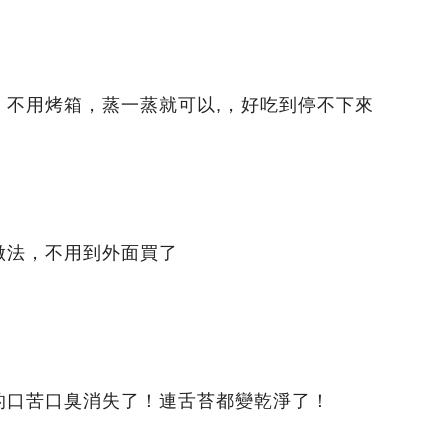
，不用烤箱，蒸一蒸就可以,，好吃到停不下來
做法，不用到外面買了
的口苦口臭消失了！連舌苔都變乾淨了！