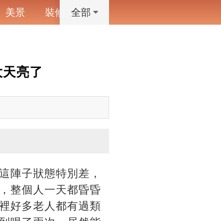
美景
裝修
寵物
藝術設計
動漫
全部
大天亮了
這陣子狀態特別差，
，整個人一天都昏昏
裡好多老人都有過類