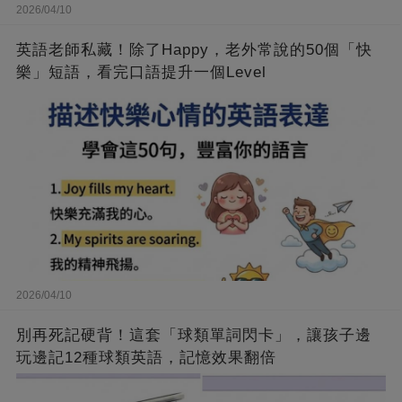
2026/04/10
英語老師私藏！除了Happy，老外常說的50個「快
樂」短語，看完口語提升一個Level
2026/04/10
別再死記硬背！這套「球類單詞閃卡」，讓孩子邊
玩邊記12種球類英語，記憶效果翻倍