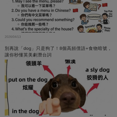
2026/04/13
別再說「dog」只是狗了！8個高頻俚語+食物暗號，
讓你秒懂英美劇潛台詞