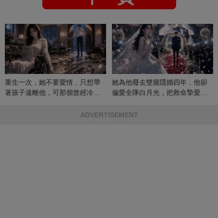
重生一次，她不要愛情，只想帶
她為他廢去雙腿隱婚四年，他卻
著孩子遠離他，可那個曾經冷漠
偏愛全隊白月光，把救命摯愛當
的男人，一次次將她逼入懷中...
成畢生負擔
ADVERTISEMENT