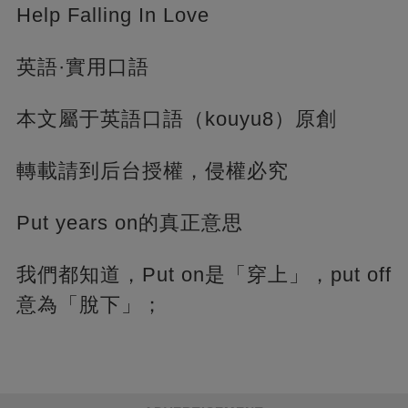
Help Falling In Love
英語·實用口語
本文屬于英語口語（kouyu8）原創
轉載請到后台授權，侵權必究
Put years on的真正意思
我們都知道，Put on是「穿上」，put off
意為「脫下」；