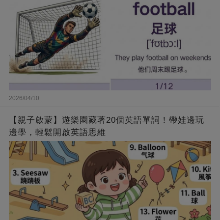
2026/04/10
【親子啟蒙】遊樂園藏著20個英語單詞！帶娃邊玩
邊學，輕鬆開啟英語思維