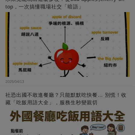
top，一次搞懂職場社交「暗語」
2026/04/13
社恐出國不敢進餐廳？只能默默吃快餐… 別慌！收
藏「吃飯用語大全」，服務生秒變親切