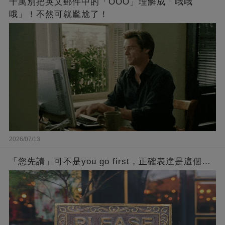
千萬別把英文郵件中的「OOO」理解成「哦哦
哦」！不然可就尷尬了！
2026/07/13
「您先請」可不是you go first，正確表達是這個…