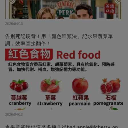
2026/04/13
告別死記硬背！用「顏色歸類法」記水果蔬菜單
詞，效率直接翻倍！
2026/04/13
水果竟能玩出這麼多梗？從bad apple到cherry on