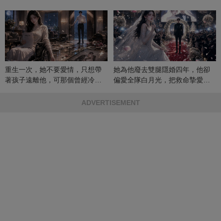
重生一次，她不要愛情，只想帶
她為他廢去雙腿隱婚四年，他卻
著孩子遠離他，可那個曾經冷漠
偏愛全隊白月光，把救命摯愛當
的男人，一次次將她逼入懷中...
成畢生負擔
ADVERTISEMENT