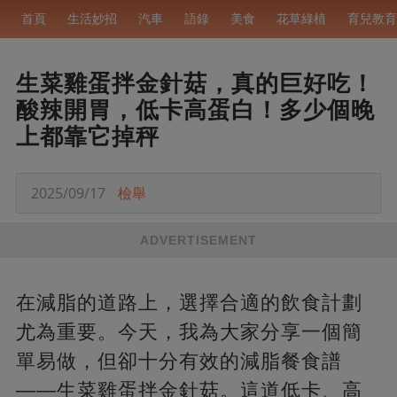
首頁
生活妙招
汽車
語錄
美食
花草綠植
育兒教育
生菜雞蛋拌金針菇，真的巨好吃！
酸辣開胃，低卡高蛋白！多少個晚
上都靠它掉秤
2025/09/17
檢舉
ADVERTISEMENT
在減脂的道路上，選擇合適的飲食計劃
尤為重要。今天，我為大家分享一個簡
單易做，但卻十分有效的減脂餐食譜
——生菜雞蛋拌金針菇。這道低卡、高