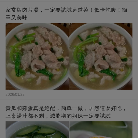
家常版肉片湯，一定要試試這道菜！低卡飽腹！簡
單又美味
2026/01/22
黃瓜和雞蛋真是絕配，簡單一做，居然這麼好吃，
上桌湯汁都不剩，減脂期的姐妹一定要試試