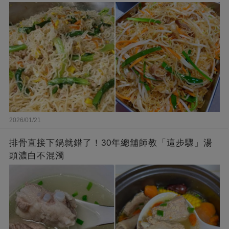
2026/01/21
排骨直接下鍋就錯了！30年總舖師教「這步驟」湯
頭濃白不混濁