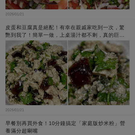
2026/01/21
皮蛋和豆腐真是絕配！有幸在親戚家吃到一次，驚
艷到我了！簡單一做，上桌湯汁都不剩，真的巨下
飯
2026/01/21
早餐別再買外食！10分鐘搞定「家庭版炒米粉」營
養滿分超唰嘴