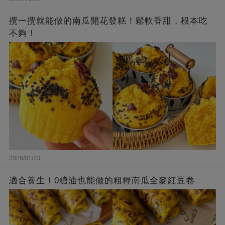
攪一攪就能做的南瓜開花發糕！鬆軟香甜，根本吃
不夠！
2026/01/23
適合養生！0糖油也能做的粗糧南瓜全麥紅豆卷