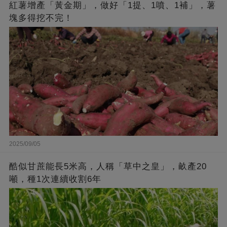
紅薯增產「黃金期」，做好「1提、1噴、1補」，薯
塊多得挖不完！
2025/09/05
酷似甘蔗能長5米高，人稱「草中之皇」，畝產20
噸，種1次連續收割6年