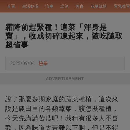
首頁
生活妙招
汽車
語錄
美食
花草綠植
育兒教育
霜降前趕緊種！這菜「渾身是
寶」，收成切碎凍起來，隨吃隨取
超省事
2025/09/04
檢舉
ADVERTISEMENT
說了那麼多期家庭的蔬菜種植，這次來
說是農田里的各類蔬菜，該怎麼種植，
今天先講講苦瓜吧！我猜有很多人不喜
歡，因為味道太苦難以下咽，但是不得