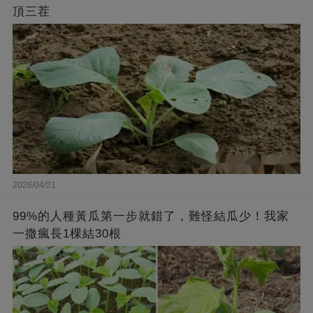
頂三茬
2026/04/21
99%的人種黃瓜第一步就錯了，難怪結瓜少！我家
一撒瘋長1棵結30根