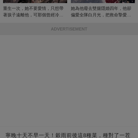
重生一次，她不要愛情，只想帶
她為他廢去雙腿隱婚四年，他卻
著孩子遠離他，可那個曾經冷漠
偏愛全隊白月光，把救命摯愛當
的男人，一次次將她逼入懷中...
成畢生負擔
ADVERTISEMENT
寧晚十天不早一天！穀雨前後這8種菜，種對了一茬