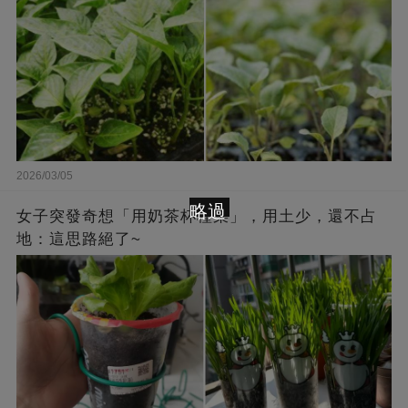
2026/03/05
略過
女子突發奇想「用奶茶杯種菜」，用土少，還不占
地：這思路絕了~