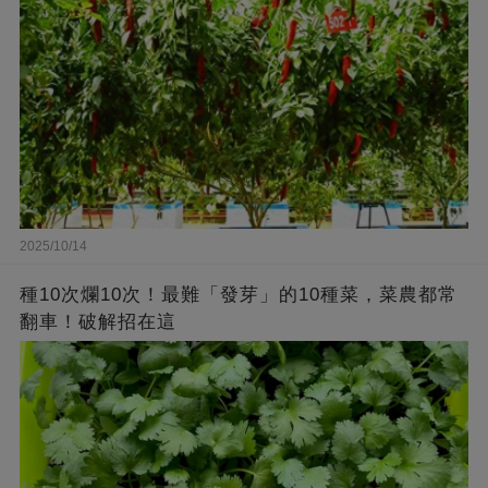
2025/10/14
種10次爛10次！最難「發芽」的10種菜，菜農都常
翻車！破解招在這