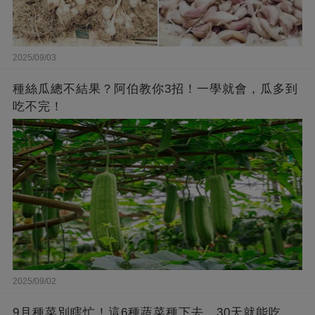
2025/09/03
種絲瓜總不結果？阿伯教你3招！一學就會，瓜多到
吃不完！
2025/09/02
9月種菜別瞎忙！這6種蔬菜種下去，30天就能吃，