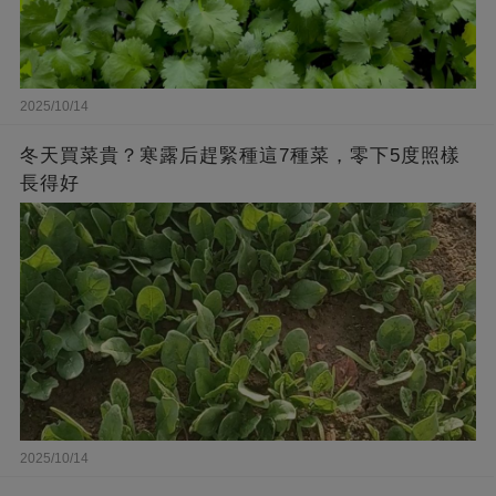
2025/10/14
冬天買菜貴？寒露后趕緊種這7種菜，零下5度照樣
長得好
2025/10/14