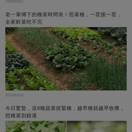
2026/04/21
老一輩傳下的種菜時間表！照著種，一茬接一茬，
全家鮮菜吃不完
2026/03/10
今日驚蟄，這6種蔬菜抓緊種，越早種就越早收獲，
想種菜別錯過