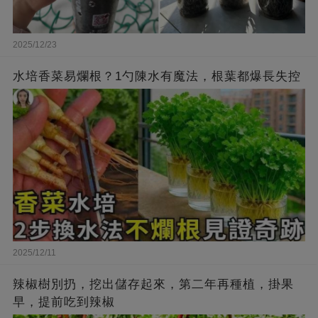
2025/12/23
水培香菜易爛根？1勺陳水有魔法，根葉都爆長失控
2025/12/11
辣椒樹別扔，挖出儲存起來，第二年再種植，掛果
早，提前吃到辣椒