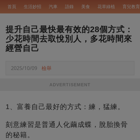
首頁
生活妙招
汽車
語錄
美食
花草綠植
育兒教育
提升自己最快最有效的28個方式：
少花時間去取悅別人，多花時間來
經營自己
2025/10/09
檢舉
ADVERTISEMENT
1、富養自己最好的方式：練，猛練。
刻意練習是普通人化繭成蝶，脫胎換骨
的秘籍。