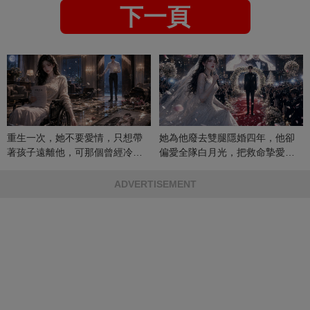
下一頁
重生一次，她不要愛情，只想帶
她為他廢去雙腿隱婚四年，他卻
著孩子遠離他，可那個曾經冷漠
偏愛全隊白月光，把救命摯愛當
的男人，一次次將她逼入懷中...
成畢生負擔
ADVERTISEMENT