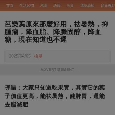
首頁
生活妙招
汽車
語錄
美食
花草綠植
育兒教育
芭樂葉原來那麼好用，祛暑熱，抑
腫瘤，降血脂、降膽固醇，降血
糖，現在知道也不遲
2025/04/05
檢舉
ADVERTISEMENT
導語：大家只知道吃果實，其實它的葉
子價值更高，能祛暑熱，健脾胃，還能
去脂減肥