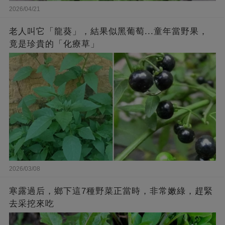
2026/04/21
老人叫它「龍葵」，結果似黑葡萄...童年當野果，
竟是珍貴的「化療草」
2026/03/08
寒露過后，鄉下這7種野菜正當時，非常嫩綠，趕緊
去采挖來吃