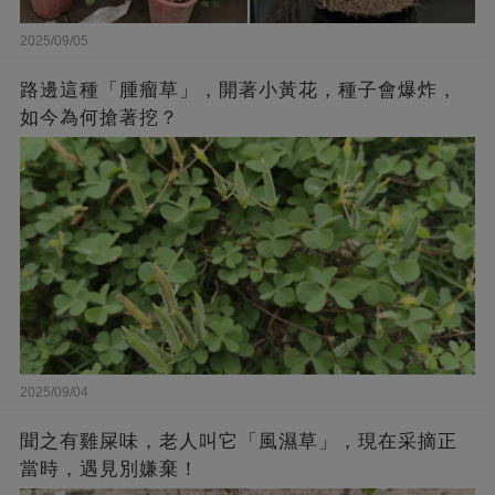
2025/09/05
路邊這種「腫瘤草」，開著小黃花，種子會爆炸，
如今為何搶著挖？
2025/09/04
聞之有雞屎味，老人叫它「風濕草」，現在采摘正
當時，遇見別嫌棄！