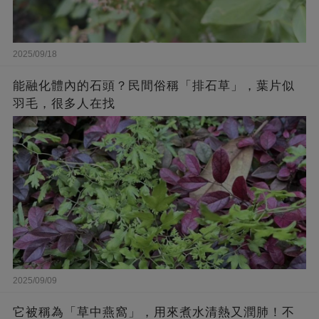
2025/09/18
能融化體內的石頭？民間俗稱「排石草」，葉片似
羽毛，很多人在找
2025/09/09
它被稱為「草中燕窩」，用來煮水清熱又潤肺！不