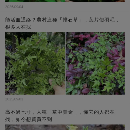
2025/09/04
能活血通絡？農村這種「排石草」，葉片似羽毛，
很多人在找
2025/09/03
高不過七寸，人稱「草中黃金」，懂它的人都在
找，如今想買買不到