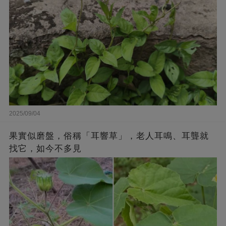
2025/09/04
果實似磨盤，俗稱「耳響草」，老人耳鳴、耳聾就
找它，如今不多見