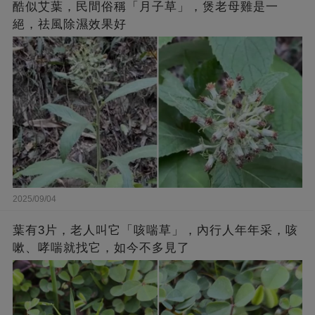
酷似艾葉，民間俗稱「月子草」，煲老母雞是一
絕，祛風除濕效果好
2025/09/04
葉有3片，老人叫它「咳喘草」，內行人年年采，咳
嗽、哮喘就找它，如今不多見了