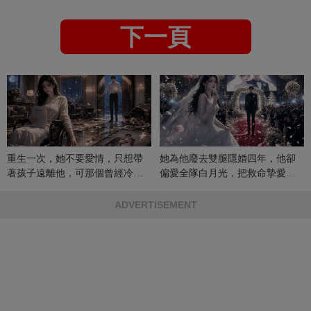
下一頁
重生一次，她不要愛情，只想帶
她為他廢去雙腿隱婚四年，他卻
著孩子遠離他，可那個曾經冷漠
偏愛全隊白月光，把救命摯愛當
的男人，一次次將她逼入懷中...
成畢生負擔
ADVERTISEMENT