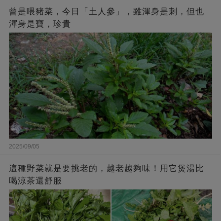
曾是喂豬菜，今日「土人參」，雖渾身是刺，但也
渾身是寶，珍貴
2025/09/05
這種野菜就是要挑老的，越老越夠味！用它煲湯比
喝涼茶還舒服