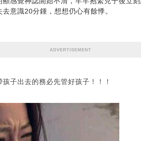
明顯感覺神誌開始不清，牢牢抱緊兒子後立刻
失去意識20分鍾，想想仍心有餘悸。
ADVERTISEMENT
帶孩子出去的務必先管好孩子！！！