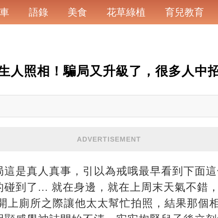
車
語錄
美食
花草綠植
育兒教育
生人照相！騙局又升級了，很多人中
ADVERTISEMENT
局這是真人真事，引以為戒哦最早看到下面這
碰到了... 就在身邊，就在上周末天氣不錯
離開上廁所之際讓他太太幫忙拍照，結果那個