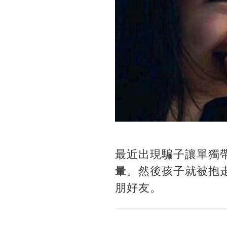
最近出現騙子讓單獨
暈。然後孩子就被抱
朋好友。