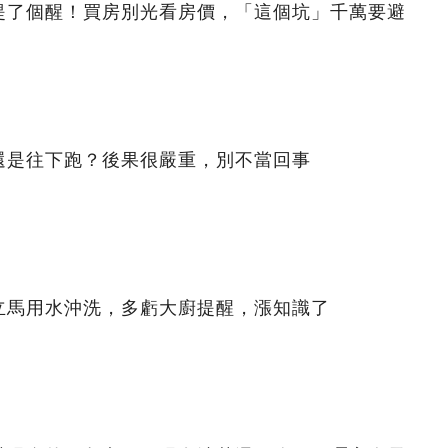
提了個醒！買房別光看房價，「這個坑」千萬要避
還是往下跑？後果很嚴重，別不當回事
立馬用水沖洗，多虧大廚提醒，漲知識了