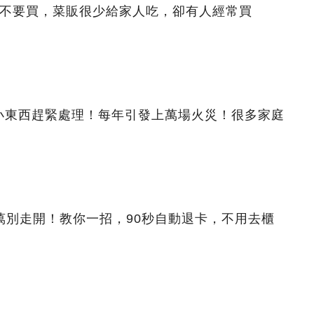
都不要買，菜販很少給家人吃，卻有人經常買
小東西趕緊處理！每年引發上萬場火災！很多家庭
萬別走開！教你一招，90秒自動退卡，不用去櫃