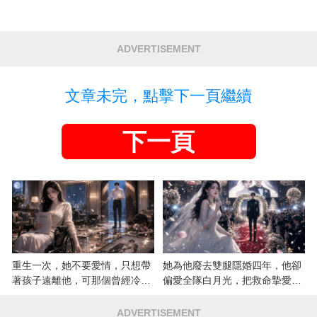
ADVERTISEMENT
文章未完，點擊下一頁繼續
下一頁
重生一次，她不要愛情，只想帶
她為他廢去雙腿隱婚四年，他卻
著孩子遠離他，可那個曾經冷漠
偏愛全隊白月光，把救命摯愛當
的男人，一次次將她逼入懷中...
成畢生負擔
ADVERTISEMENT