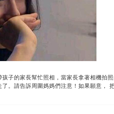
帶孩子的家長幫忙照相，當家長拿著相機拍照
走了。請告訴周圍媽媽們注意！如果願意， 