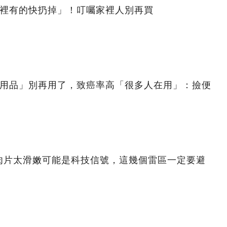
家裡有的快扔掉」！叮囑家裡人別再買
日用品」別再用了，致癌率高「很多人在用」：撿便
肉片太滑嫩可能是科技信號，這幾個雷區一定要避