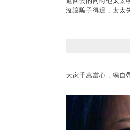
還回去的同時他太太
沒讓騙子得逞，太太
大家千萬當心，獨自