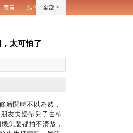
美景
裝修
寵物
藝術設計
動漫
全部
招，太可怕了
條新聞時不以為然，
，朋友夫婦帶兒子去植
相機怎麼都拍不清楚，