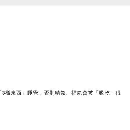
「3樣東西」睡覺，否則精氣、福氣會被「吸乾」很