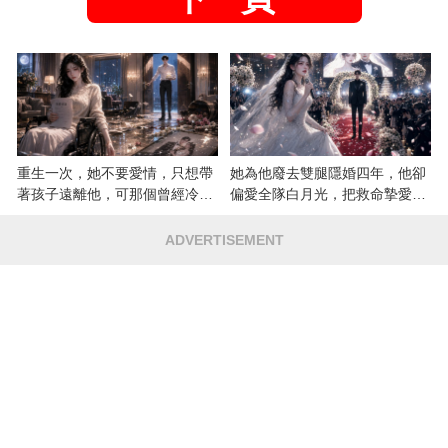
重生一次，她不要愛情，只想帶
她為他廢去雙腿隱婚四年，他卻
著孩子遠離他，可那個曾經冷漠
偏愛全隊白月光，把救命摯愛當
的男人，一次次將她逼入懷中...
成畢生負擔
ADVERTISEMENT