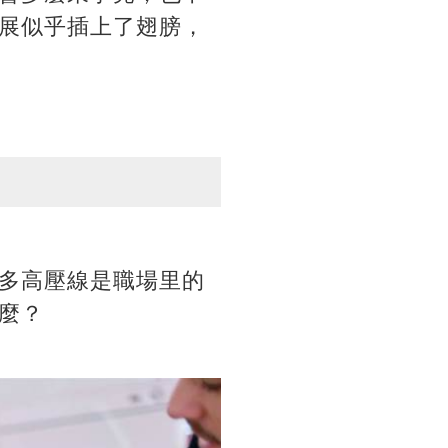
展似乎插上了翅膀，
多高壓線是職場里的
麼？