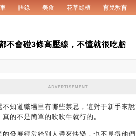
車
語錄
美食
花草綠植
育兒教育
都不會碰3條高壓線，不懂就很吃虧
ADVERTISEMENT
還不知道職場里有哪些禁忌，這對于新手來說
，真的不是簡單的吹吹牛就行的。
里的發展經常給別人帶來快樂，也不見得他們