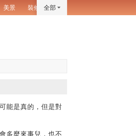
美景
裝修
寵物
藝術設計
動漫
全部
可能是真的，但是對
會多麼來事兒，也不