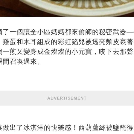
鎖了一個讓全小區媽媽都來偷師的秘密武器—
、雞蛋和木耳組成的彩虹餡兒被透亮麵皮裹著
鍋一煎又變身成金燦燦的小元寶，咬下去那聲
瞬間召喚過來。
ADVERTISEMENT
菜做出了冰淇淋的快樂感！西葫蘆絲被鹽醃得