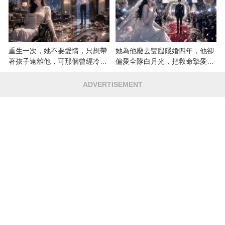
重生一次，她不要愛情，只想帶
她為他廢去雙腿隱婚四年，他卻
著孩子遠離他，可那個曾經冷漠
偏愛全隊白月光，把救命摯愛當
的男人，一次次將她逼入懷中...
成畢生負擔
ADVERTISEMENT