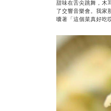
甜味在舌尖跳舞，木
了交響音樂會。我家
囔著「這個菜真好吃