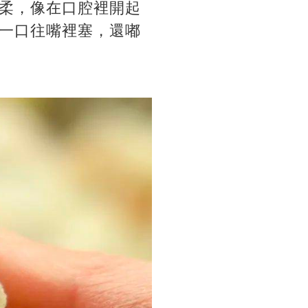
柔，像在口腔裡開起
一口往嘴裡塞，還嘟