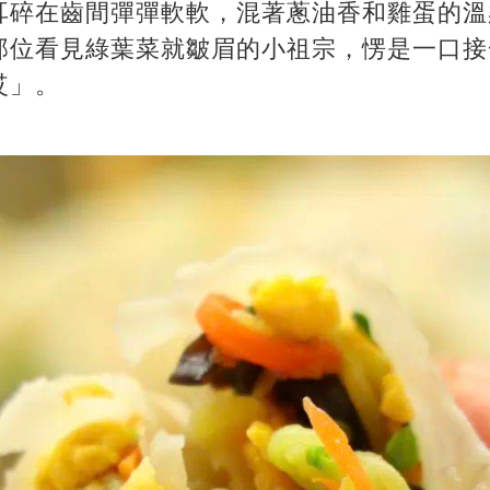
耳碎在齒間彈彈軟軟，混著蔥油香和雞蛋的溫
那位看見綠葉菜就皺眉的小祖宗，愣是一口接
哎」。