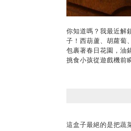
你知道嗎？我最近解
子！西葫蘆、胡蘿蔔
包裹著春日花園，油
挑食小孩從遊戲機前
這盒子最絕的是把蔬