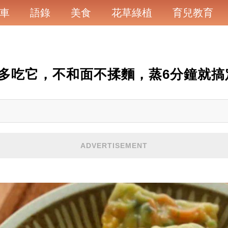
車
語錄
美食
花草綠植
育兒教育
多吃它，不和面不揉麵，蒸6分鐘就搞
ADVERTISEMENT