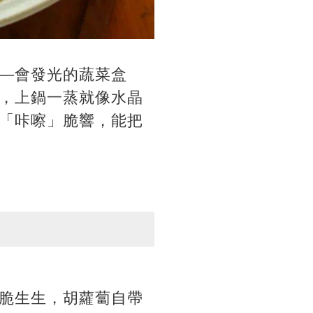
—會發光的蔬菜盒
，上鍋一蒸就像水晶
「咔嚓」脆響，能把
脆生生，胡蘿蔔自帶