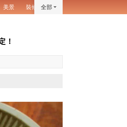
美景
裝修
寵物
藝術設計
動漫
全部
定！