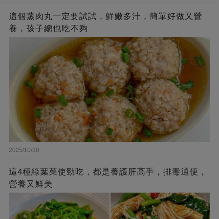
這個蒸肉丸一定要試試，鮮嫩多汁，簡單好做又營
養，孩子總也吃不夠
2025/10/30
這4種綠葉菜使勁吃，都是養護肝高手，排毒通便，
營養又鮮美