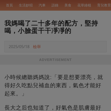
首頁
生活妙招
汽車
語錄
美食
花草綠植
育兒教育
我媽喝了二十多年的配方，堅持
喝，小臉蛋干干凈凈的
2025/05/18
檢舉
ADVERTISEMENT
小時候總聽媽媽說:「要是想要漂亮，就
得好久吃點兒補血的東西，氣色才能好
起來。」
長大之后也知道了，好氣色是肌膚最好