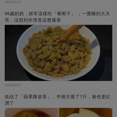
2025/01/17
96歲奶奶，經常這樣吃「葡萄干」 ，一覺睡到大天
亮，沒想到作用竟這麼厲害
2025/01/07
低估了「蘋果陳皮茶」，半個月瘦了7斤，臉色更紅
潤了