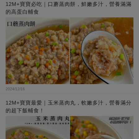
12M+寶寶必吃｜口蘑蒸肉餅，鮮嫩多汁，營養滿滿
的高蛋白輔食
2024/12/16
12M+寶寶最愛｜玉米蒸肉丸，軟嫩多汁，營養滿分
的超下飯輔食！