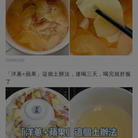
2025/01/02
「洋蔥+蘋果」這個土辦法，連喝三天，喝完就舒服
了