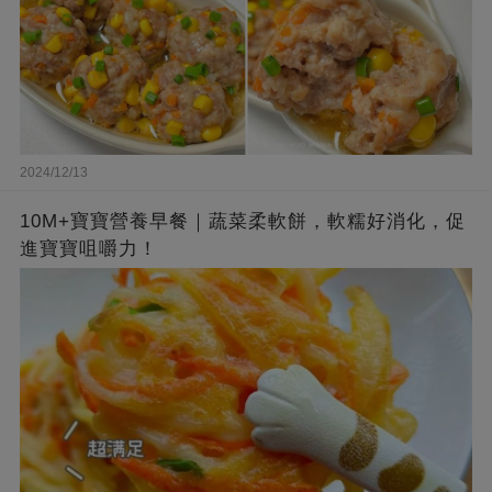
2024/12/13
10M+寶寶營養早餐｜蔬菜柔軟餅，軟糯好消化，促
進寶寶咀嚼力！