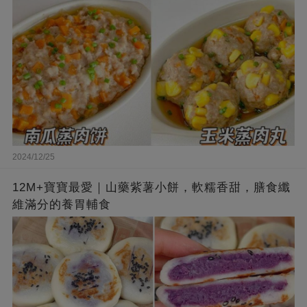
2024/12/25
12M+寶寶最愛｜山藥紫薯小餅，軟糯香甜，膳食纖
維滿分的養胃輔食