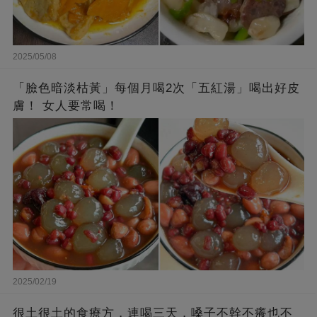
2025/05/08
「臉色暗淡枯黃」每個月喝2次「五紅湯」喝出好皮
膚！ 女人要常喝！
2025/02/19
很土很土的食療方，連喝三天，嗓子不幹不癢也不