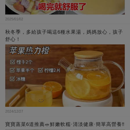
2025/01/02
秋冬季，多給孩子喝這6種水果湯，媽媽放心，孩子
舒心！
2024/12/27
寶寶蒸菜6道推薦🥗鮮嫩軟糯·清淡健康·簡單高營養‼️