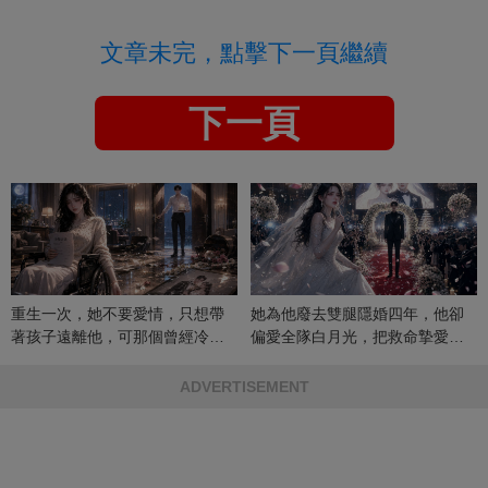
文章未完，點擊下一頁繼續
下一頁
重生一次，她不要愛情，只想帶
她為他廢去雙腿隱婚四年，他卻
著孩子遠離他，可那個曾經冷漠
偏愛全隊白月光，把救命摯愛當
的男人，一次次將她逼入懷中...
成畢生負擔
ADVERTISEMENT