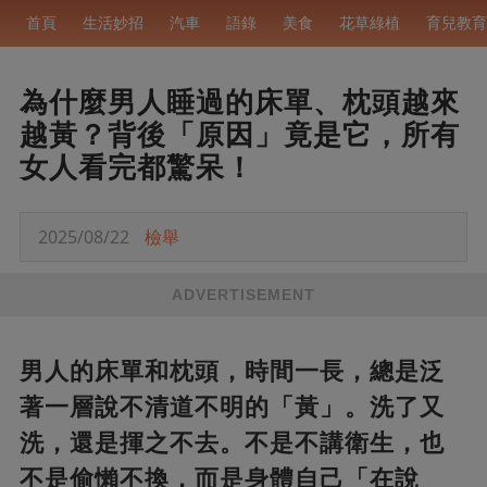
首頁
生活妙招
汽車
語錄
美食
花草綠植
育兒教育
為什麼男人睡過的床單、枕頭越來
越黃？背後「原因」竟是它，所有
女人看完都驚呆！
2025/08/22
檢舉
ADVERTISEMENT
男人的床單和枕頭，時間一長，總是泛
著一層說不清道不明的「黃」。洗了又
洗，還是揮之不去。不是不講衛生，也
不是偷懶不換，而是身體自己「在說