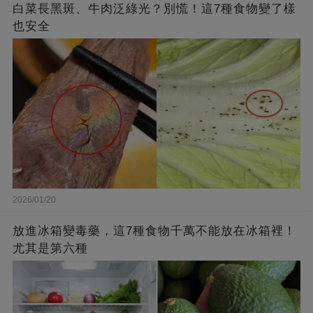
白菜長黑斑、牛肉泛綠光？別慌！這7種食物變了樣
也安全
2026/01/20
放進冰箱變毒藥，這7種食物千萬不能放在冰箱裡！
尤其是第六種