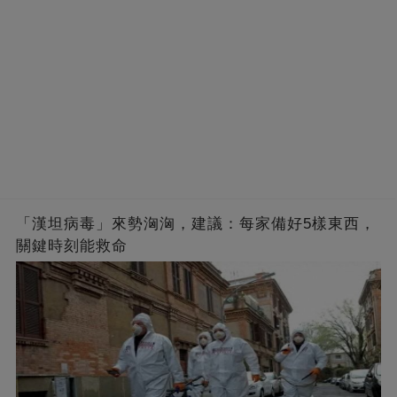
「漢坦病毒」來勢洶洶，建議：每家備好5樣東西，
關鍵時刻能救命