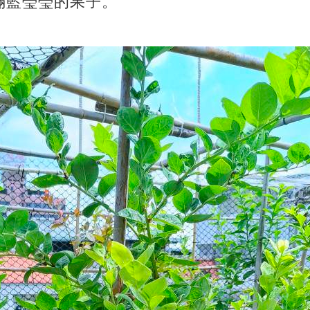
滿藍瑩瑩的果子。