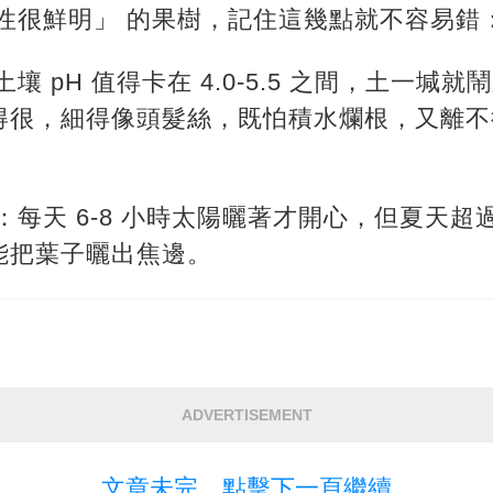
性很鮮明」 的果樹，記住這幾點就不容易錯
壤 pH 值得卡在 4.0-5.5 之間，土一堿就
得很，細得像頭髮絲，既怕積水爛根，又離不
：每天 6-8 小時太陽曬著才開心，但夏天超過
能把葉子曬出焦邊。
ADVERTISEMENT
文章未完，點擊下一頁繼續