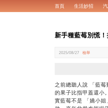
首頁
生活妙招
汽
新手種藍莓別慌！抓
2025/08/27
檢舉
之前總聽人說 「藍莓
的果子比指甲蓋還小
實藍莓不是 「嬌小