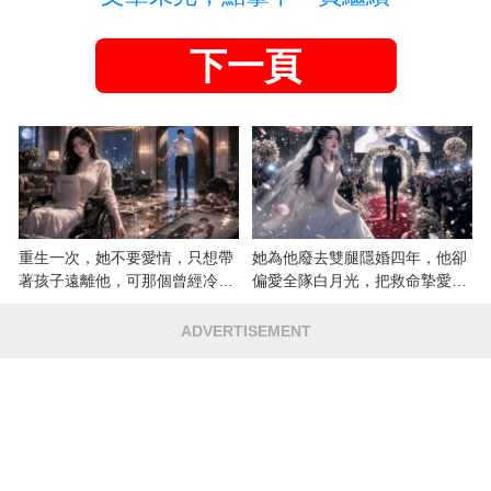
下一頁
重生一次，她不要愛情，只想帶
她為他廢去雙腿隱婚四年，他卻
著孩子遠離他，可那個曾經冷漠
偏愛全隊白月光，把救命摯愛當
的男人，一次次將她逼入懷中...
成畢生負擔
ADVERTISEMENT