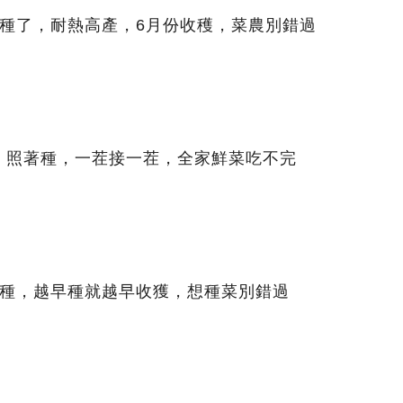
以種了，耐熱高產，6月份收穫，菜農別錯過
！照著種，一茬接一茬，全家鮮菜吃不完
緊種，越早種就越早收獲，想種菜別錯過