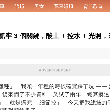
車
語錄
美食
花草綠植
育兒教育
牢 3 個關鍵，酸土 + 控水 + 光照
ADVERTISEMENT
難種」，我頭一年種的時候確實踩了坑 ——
。後來翻了不少資料，又試了兩年，總算摸透
姐」，就是講究 「細節控」，今天把我總結的