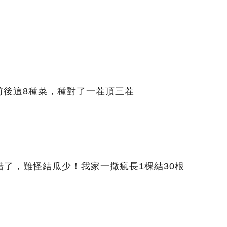
前後這8種菜，種對了一茬頂三茬
錯了，難怪結瓜少！我家一撒瘋長1棵結30根