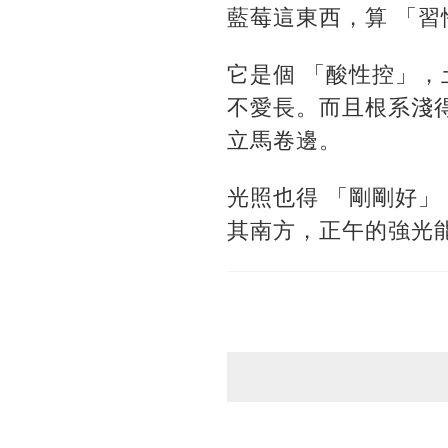
藍莓這東西，算 「習
它是個 「酸性控」，土
不愛長。而且根系淺
立馬卷邊。
光照也得 「剛剛好」
其南方，正午的強光