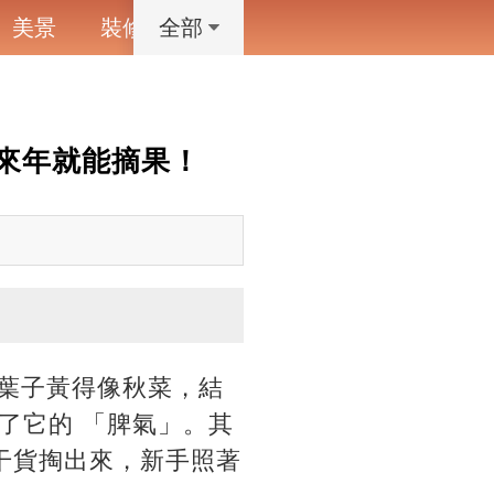
美景
裝修
寵物
藝術設計
動漫
全部
，來年就能摘果！
 葉子黃得像秋菜，結
了它的 「脾氣」。其
干貨掏出來，新手照著