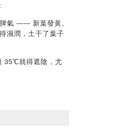
：
鬧脾氣 —— 新葉發黃、
得濕潤，土干了葉子
 35℃就得遮陰，尤