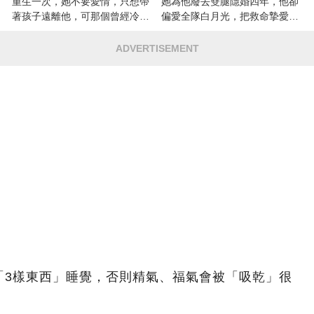
重生一次，她不要愛情，只想帶
她為他廢去雙腿隱婚四年，他卻
著孩子遠離他，可那個曾經冷漠
偏愛全隊白月光，把救命摯愛當
的男人，一次次將她逼入懷中...
成畢生負擔
ADVERTISEMENT
「3樣東西」睡覺，否則精氣、福氣會被「吸乾」很