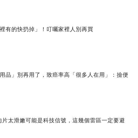
家裡有的快扔掉」！叮囑家裡人別再買
日用品」別再用了，致癌率高「很多人在用」：撿便
肉片太滑嫩可能是科技信號，這幾個雷區一定要避