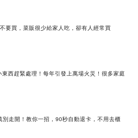
都不要買，菜販很少給家人吃，卻有人經常買
小東西趕緊處理！每年引發上萬場火災！很多家庭
萬別走開！教你一招，90秒自動退卡，不用去櫃