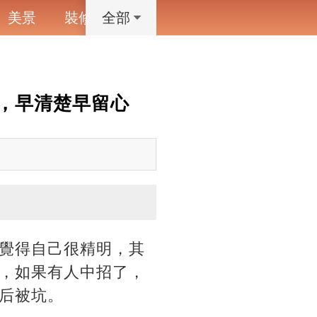
美景
裝修
寵物
藝術設計
動漫
全部
，早清楚早留心
覺得自己很精明，其
，如果有人中招了，
后被坑。