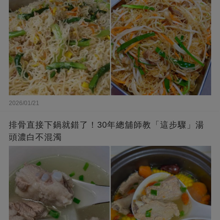
2026/01/21
排骨直接下鍋就錯了！30年總舖師教「這步驟」湯
頭濃白不混濁