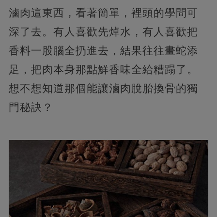
滷肉這東西，看著簡單，裡頭的學問可
深了去。有人喜歡先焯水，有人喜歡把
香料一股腦全扔進去，結果往往畫蛇添
足，把肉本身那點鮮香味全給糟蹋了。
想不想知道那個能讓滷肉脫胎換骨的獨
門秘訣？