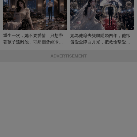
重生一次，她不要愛情，只想帶
她為他廢去雙腿隱婚四年，他卻
著孩子遠離他，可那個曾經冷漠
偏愛全隊白月光，把救命摯愛當
的男人，一次次將她逼入懷中...
成畢生負擔
ADVERTISEMENT