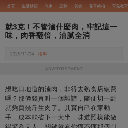
首頁
生活妙招
汽車
語錄
美食
花草綠植
育兒教育
就3克！不管滷什麼肉，牢記這一
味，肉香翻倍，油膩全消
2025/11/24
檢舉
ADVERTISEMENT
想吃口地道的滷肉，非得去熟食店破費
嗎？那價錢真叫一個離譜，隨便切一點
就夠買幾斤生肉了。其實自己在家動
手，成本能省下一大半，味道照樣能做
得驚為天人，關鍵就看你懂不懂那個門