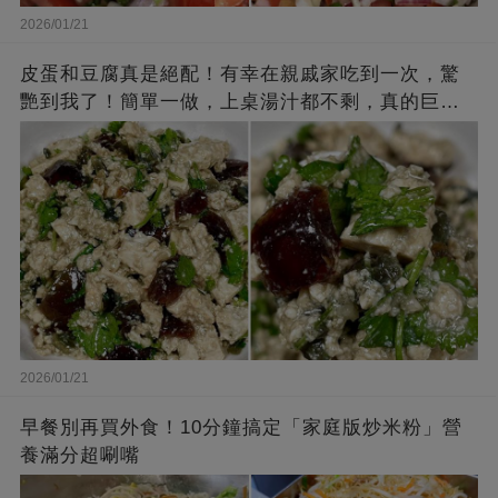
2026/01/21
皮蛋和豆腐真是絕配！有幸在親戚家吃到一次，驚
艷到我了！簡單一做，上桌湯汁都不剩，真的巨下
飯
2026/01/21
早餐別再買外食！10分鐘搞定「家庭版炒米粉」營
養滿分超唰嘴