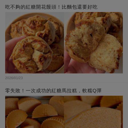
吃不夠的紅糖開花饅頭！比麵包還要好吃
2026/01/23
零失敗！一次成功的紅糖馬拉糕，軟糯Q彈