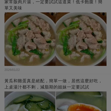
家常版肉片湯，一定要試試這道菜！低卡飽腹！簡
單又美味
2026/01/22
黃瓜和雞蛋真是絕配，簡單一做，居然這麼好吃，
上桌湯汁都不剩，減脂期的姐妹一定要試試