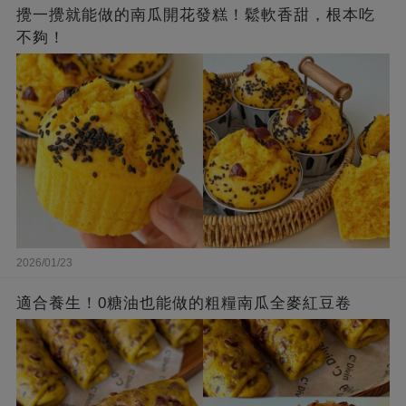
攪一攪就能做的南瓜開花發糕！鬆軟香甜，根本吃
不夠！
2026/01/23
適合養生！0糖油也能做的粗糧南瓜全麥紅豆卷