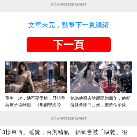
ADVERTISEMENT
文章未完，點擊下一頁繼續
下一頁
重生一次，她不要愛情，只想帶
她為他廢去雙腿隱婚四年，他卻
著孩子遠離他，可那個曾經冷漠
偏愛全隊白月光，把救命摯愛當
的男人，一次次將她逼入懷中...
成畢生負擔
ADVERTISEMENT
「3樣東西」睡覺，否則精氣、福氣會被「吸乾」很