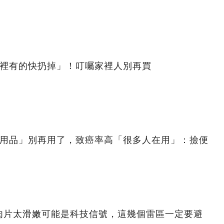
家裡有的快扔掉」！叮囑家裡人別再買
日用品」別再用了，致癌率高「很多人在用」：撿便
肉片太滑嫩可能是科技信號，這幾個雷區一定要避