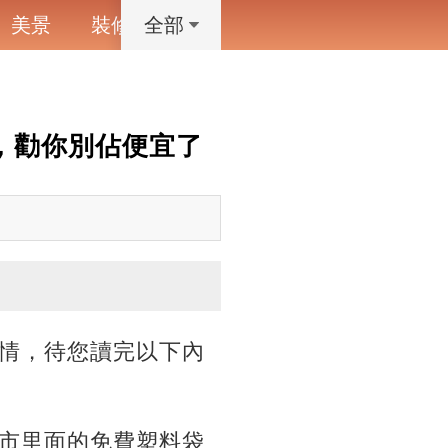
美景
裝修
寵物
藝術設計
動漫
全部
，勸你別佔便宜了
情，待您讀完以下內
市里面的免費塑料袋