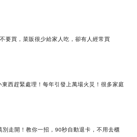
都不要買，菜販很少給家人吃，卻有人經常買
小東西趕緊處理！每年引發上萬場火災！很多家庭
萬別走開！教你一招，90秒自動退卡，不用去櫃