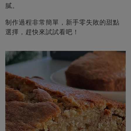
膩。
制作過程非常簡單，新手零失敗的甜點
選擇，趕快來試試看吧！