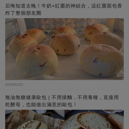
后悔知道太晚！牛奶+紅棗的神組合，這紅棗面包香
炸了整個朋友圈
2026/02/22
無油無糖健康歐包 | 不用揉麵，不用養種，直接用
乾酵母，也能做出滿意的歐包！