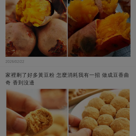
2026/02/22
家裡剩了好多黃豆粉 怎麼消耗我有一招 做成豆香曲
奇 香到沒邊