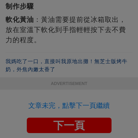
制作步驟
軟化黃油
：黃油需要提前從冰箱取出，
放在室溫下軟化到手指輕輕按下去不費
力的程度。
我媽吃了一口，直接叫我原地出攤！無芝士版烤牛
奶，外焦內嫩太香了
ADVERTISEMENT
文章未完，點擊下一頁繼續
下一頁