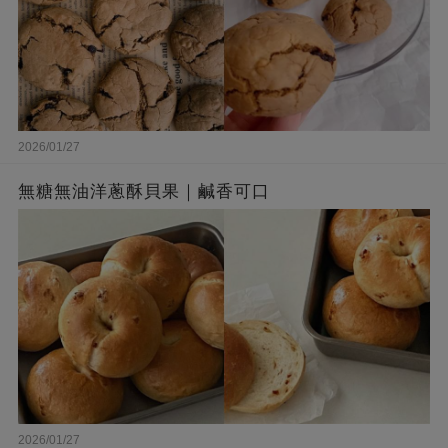
2026/01/27
無糖無油洋蔥酥貝果｜鹹香可口
2026/01/27