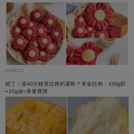
2026/02/22
絕了！蒸40分鐘竟比烤的還軟？黃金比例：150g奶
+20g油=香暈寶寶